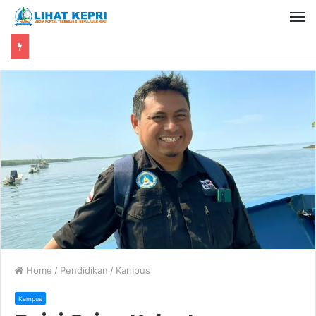
Home
/
Pendidikan
/
Kampus
Kampus