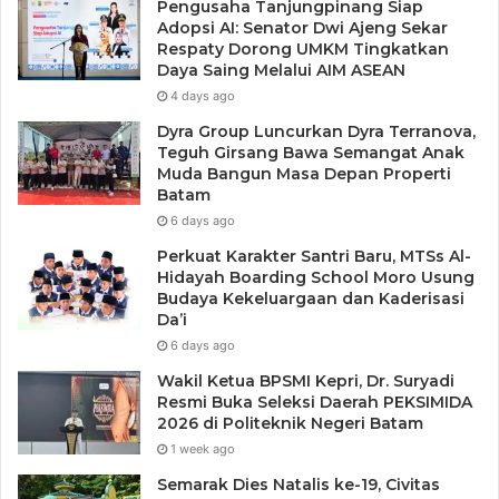
Pengusaha Tanjungpinang Siap
Adopsi AI: Senator Dwi Ajeng Sekar
Respaty Dorong UMKM Tingkatkan
Daya Saing Melalui AIM ASEAN
4 days ago
Dyra Group Luncurkan Dyra Terranova,
Teguh Girsang Bawa Semangat Anak
Muda Bangun Masa Depan Properti
Batam
6 days ago
Perkuat Karakter Santri Baru, MTSs Al-
Hidayah Boarding School Moro Usung
Budaya Kekeluargaan dan Kaderisasi
Da’i
6 days ago
Wakil Ketua BPSMI Kepri, Dr. Suryadi
Resmi Buka Seleksi Daerah PEKSIMIDA
2026 di Politeknik Negeri Batam
1 week ago
Semarak Dies Natalis ke-19, Civitas