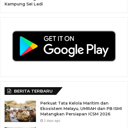
Kampung Sei Ladi
Ia menyampaikan hal itu dengan bangga. Ia berharap
capaian ini bisa memotivasi generasi muda dan peneliti
daerah di Kepulauan Riau. Melalui prestasi ini, UMRAH
semakin memperkuat posisinya sebagai pusat
pengembangan ilmu kelautan dan perikanan di Indonesia.
BERITA TERBARU
Perkuat Tata Kelola Maritim dan
Ekosistem Melayu, UMRAH dan PB ISMI
Matangkan Persiapan ICSM 2026
2 days ago