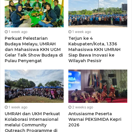
Henky mengungkapkan, bahwa capaian ini merupakan
buah dari proses riset yang panjang. Selama ini, ia aktif
melakukan penelitian dan kolaborasi ilmiah yang berfokus
pada isu kelautan serta pesisir.
1 week ago
1 week ago
Perkuat Pelestarian
Terjun ke 4
Beberapa fokus risetnya meliputi restorasi mangrove,
Budaya Melayu, UMRAH
Kabupaten/Kota, 1.336
lamun, dan terumbu karang. Kemudian bioteknologi dan
dan Mahasiswa KKN UGM
Mahasiswa KKN UMRAH
teknologi akuakultur. Selanjutnya, blue carbon dan
Gelar Talk Show Budaya di
Siap Bawa Inovasi ke
Pulau Penyengat
Wilayah Pesisir
ketahanan pesisir, serta konsep restorative mangrove
aquaculture.
Penelitian Henky juga memberikan kontribusi nyata bagi
penanganan isu global, seperti perubahan iklim dan
konservasi ekosistem pesisir.
1 week ago
2 weeks ago
UMRAH dan UKM Perkuat
Antusiasme Peserta
“Prestasi ini bukan hanya untuk pribadi. Ini adalah bukti
Kolaborasi Internasional
Warnai PEKSIMIDA Kepri
bahwa Kepri dan UMRAH mampu masuk dalam peta
melalui Community
2026
keilmuan internasional,” ujar Henky.
Outreach Programme di