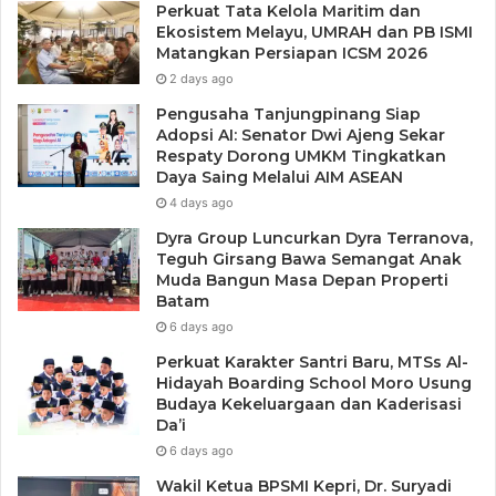
kebijakan.
Perkuat Tata Kelola Maritim dan
Ekosistem Melayu, UMRAH dan PB ISMI
Matangkan Persiapan ICSM 2026
“Guru besar tidak hanya bertugas mengembangkan ilmu
2 days ago
pengetahuan, tetapi juga menjadi
public intellectual
yang
Pengusaha Tanjungpinang Siap
berkontribusi dalam kebijakan publik, riset strategis, serta
Adopsi AI: Senator Dwi Ajeng Sekar
pengabdian kepada masyarakat secara nyata,” jelasnya.
Respaty Dorong UMKM Tingkatkan
Daya Saing Melalui AIM ASEAN
4 days ago
Ia juga mengungkapkan bahwa tantangan pendidikan
tinggi di Indonesia saat ini masih cukup kompleks,
Dyra Group Luncurkan Dyra Terranova,
Teguh Girsang Bawa Semangat Anak
termasuk rendahnya rasio profesor secara nasional,
Muda Bangun Masa Depan Properti
sehingga diperlukan langkah strategis dalam penguatan
Batam
ekosistem akademik dan percepatan regenerasi guru
6 days ago
besar.
Perkuat Karakter Santri Baru, MTSs Al-
Hidayah Boarding School Moro Usung
Budaya Kekeluargaan dan Kaderisasi
Da’i
6 days ago
Rektor UMRAH, Prof. Dr. Agung Dhamar Syakti, S.Pi., DEA
Wakil Ketua BPSMI Kepri, Dr. Suryadi
dalam sambutannya menyampaikan bahwa tema yang