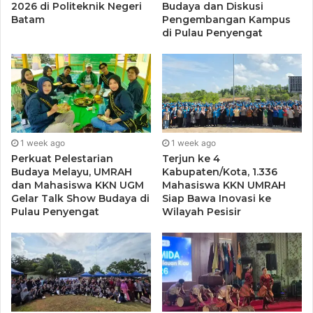
2026 di Politeknik Negeri
Budaya dan Diskusi
orientasi “kelas dunia” menuju “berdampak”. Menurutnya,
Batam
Pengembangan Kampus
di Pulau Penyengat
reimajinasi pendidikan tinggi harus berpijak pada
kontribusi nyata terhadap kesejahteraan masyarakat dan
kemajuan bangsa.
“Perguruan tinggi harus otonom dan akuntabel agar
mampu berinovasi serta memberikan dampak langsung
bagi masyarakat. Inilah fondasi utama dalam menjawab
1 week ago
1 week ago
Perkuat Pelestarian
Terjun ke 4
tantangan menuju Indonesia Emas 2045,” ujarnya.
Budaya Melayu, UMRAH
Kabupaten/Kota, 1.336
dan Mahasiswa KKN UGM
Mahasiswa KKN UMRAH
Mendiktisaintek Kabinet Merah Putih (2024-2025)
Gelar Talk Show Budaya di
Siap Bawa Inovasi ke
Pulau Penyengat
Wilayah Pesisir
tersebut juga menegaskan bahwa keberagaman perguruan
tinggi di Indonesia harus menjadi kekuatan kolektif, bukan
dasar kompetisi semata, melainkan kolaborasi untuk saling
melengkapi.