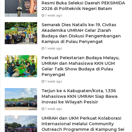
Resmi Buka Seleksi Daerah PEKSIMIDA
diangkat dalam forum ini sangat relevan dengan dinamika
2026 di Politeknik Negeri Batam
pendidikan tinggi saat ini.
1 week ago
Semarak Dies Natalis ke-19, Civitas
“Tema reimagining higher education menjadi sangat
Akademika UMRAH Gelar Ziarah
Budaya dan Diskusi Pengembangan
penting sebagai refleksi sekaligus arah baru bagi
Kampus di Pulau Penyengat
perguruan tinggi dalam merespons perubahan global.
1 week ago
UMRAH berkomitmen untuk terus mendorong pendidikan
Perkuat Pelestarian Budaya Melayu,
tinggi yang tidak hanya unggul secara akademik, tetapi
UMRAH dan Mahasiswa KKN UGM
juga berdampak nyata, khususnya dalam pengembangan
Gelar Talk Show Budaya di Pulau
sektor kemaritiman dan wilayah perbatasan,” ujarnya.
Penyengat
1 week ago
Rektor juga berharap forum ini dapat melahirkan gagasan
Terjun ke 4 Kabupaten/Kota, 1.336
Mahasiswa KKN UMRAH Siap Bawa
strategis dan rekomendasi kebijakan yang implementatif
Inovasi ke Wilayah Pesisir
dalam mendukung transformasi pendidikan tinggi di
1 week ago
Indonesia.
UMRAH dan UKM Perkuat Kolaborasi
Internasional melalui Community
Sementara itu, Ketua Forum Dewan Guru Besar PTN-B,
Outreach Programme di Kampung Sei