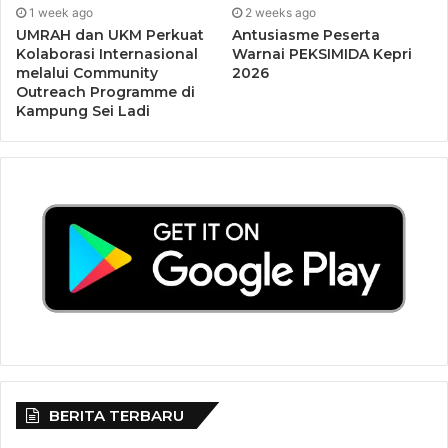
1 week ago
2 weeks ago
UMRAH dan UKM Perkuat
Antusiasme Peserta
Kolaborasi Internasional
Warnai PEKSIMIDA Kepri
melalui Community
2026
Outreach Programme di
Kampung Sei Ladi
Sementara itu, Prof. Nizam menyoroti pentingnya peran
guru besar sebagai aktor kunci dalam reimajinasi
pendidikan tinggi, baik di dalam kampus maupun di ruang
publik. Guru besar, menurutnya, harus tampil sebagai
BERITA TERBARU
pemimpin pemikiran
(thought leader)
dan rujukan