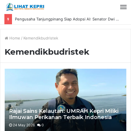
Pengusaha Tanjungpinang Siap Adopsi AI: Senator Dwi Ajeng Sekar Respaty Dorong UMKM Tingkatkan Daya Saing Melalui AIM ASEAN
Home
/
Kemendikbudristek
Kemendikbudristek
Rajai Sains Kelautan: UMRAH Kepri Miliki
Ilmuwan Perikanan Terbaik Indonesia
24 May 2026
0