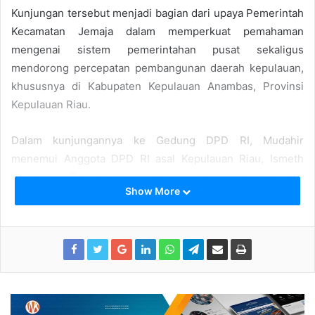
Kunjungan tersebut menjadi bagian dari upaya Pemerintah
Kecamatan Jemaja dalam memperkuat pemahaman
mengenai sistem pemerintahan pusat sekaligus
mendorong percepatan pembangunan daerah kepulauan,
khususnya di Kabupaten Kepulauan Anambas, Provinsi
Kepulauan Riau.
Dalam kunjungannya ke Gedung DPD RI, Mudahir
menemui Anggota DPD RI asal Kepulauan Riau, Ismeth
Abdullah. Pertemuan tersebut membahas berbagai
Show More
persoalan dan kebutuhan pembangunan di wilayah
kepulauan, terutama Kecamatan Jemaja yang berada di
kawasan perbatasan.
Mudahir berharap bahwa wilayah kepulauan seperti
Jemaja yang jauh dari pusat ibukota negara agar dikenal
dan menjadi perhatian lebih sehingga akan mendapatkan