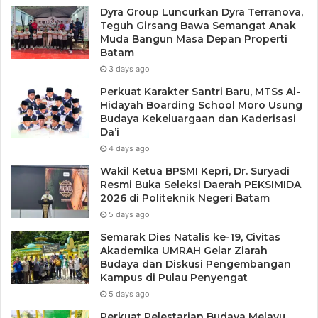
mendorong anak dalam membangun komunikasi terbuka
Dyra Group Luncurkan Dyra Terranova,
pada usia pra sekolah.
Teguh Girsang Bawa Semangat Anak
Muda Bangun Masa Depan Properti
Batam
“Kolaborasi adalah kunci keberhasilan. Oleh karena itu,
3 days ago
besar harapan kami agar surat edaran ini dapat dijadikan
Perkuat Karakter Santri Baru, MTSs Al-
pedoman oleh Pokja Bunda PAUD, Forum Komunikasi
Hidayah Boarding School Moro Usung
PAUD, Himpaudi, IGTKI, Bunda PAUD se-Kabupaten
Budaya Kekeluargaan dan Kaderisasi
Da’i
Kepulauan Anambas, serta seluruh orangtua untuk sama-
4 days ago
sama membangun kemampuan fondasi dan karakter anak.
Dengan dukungan penuh ini, saya yakin Gerakan Transisi
Wakil Ketua BPSMI Kepri, Dr. Suryadi
Resmi Buka Seleksi Daerah PEKSIMIDA
PAUD ke SD akan menjadi tonggak positif bagi
2026 di Politeknik Negeri Batam
perkembangan pendidikan di daerah kita,” ujarnya.
5 days ago
Semarak Dies Natalis ke-19, Civitas
Kepala Dinas Pendidikan Pemuda dan Olahraga Kabupaten
Akademika UMRAH Gelar Ziarah
Kepulauan Anambas, Tony Karnain dalam wawancara yang
Budaya dan Diskusi Pengembangan
Kampus di Pulau Penyengat
terpisah mengungkapkan bahwa inisiatif ini merupakan
5 days ago
langkah progresif dalam membangun kolaborasi yang lebih
erat antara lembaga PAUD dan SD, dengan fokus pada
Perkuat Pelestarian Budaya Melayu,