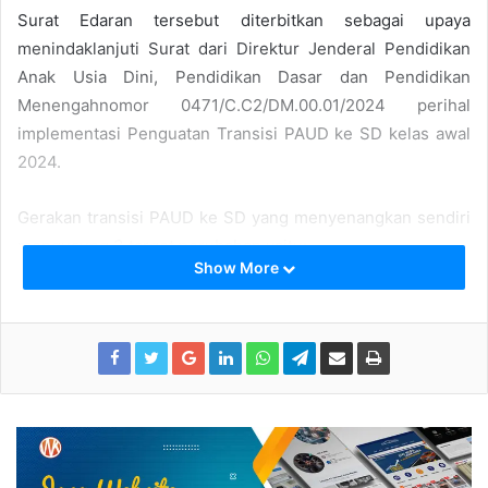
Surat Edaran tersebut diterbitkan sebagai upaya
menindaklanjuti Surat dari Direktur Jenderal Pendidikan
Anak Usia Dini, Pendidikan Dasar dan Pendidikan
Menengahnomor 0471/C.C2/DM.00.01/2024 perihal
implementasi Penguatan Transisi PAUD ke SD kelas awal
2024.
Gerakan transisi PAUD ke SD yang menyenangkan sendiri
mengusung 3 target perubahan yaitu:
Show More
Meniadakan tes membaca, menulis, dan berhitung
(calistung) bentuk tes lain sesuai dengan Peraturan
Pemerintah Nomor 17 Tahun 2010 sebagai syarat
PPDB jenjang SD sederajat;
Satuan PAUD dan SD/MI kelas awal melakukan
pengenalan peserta didik dengan lingkungan
belajarnya serta melakukan asesmen awal; dan