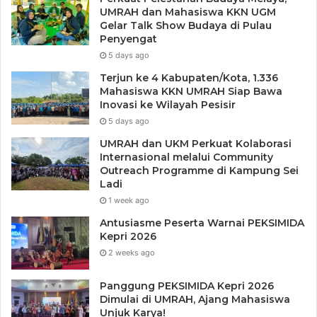
UMRAH dan Mahasiswa KKN UGM
peran penting Guru PAUD dan SD kelas awal sebagai
Gelar Talk Show Budaya di Pulau
pendamping anak-anak dalam fase transisi ini.
Penyengat
5 days ago
“Kami menghimbau kepada seluruh guru PAUD dan SD
Terjun ke 4 Kabupaten/Kota, 1.336
kelas awal di Kabupaten Kepulauan Anambas untuk dapat
Mahasiswa KKN UMRAH Siap Bawa
Inovasi ke Wilayah Pesisir
menaati amanat yang telah disampaikan oleh Bapak Bupati.
5 days ago
Kami juga mengundang peran serta para mitra Transisi
UMRAH dan UKM Perkuat Kolaborasi
PAUD-SD untuk dapat menyukseskan program pemerintah
Internasional melalui Community
ini. Dengan keyakinan ini, kami siap bersinergi untuk
Outreach Programme di Kampung Sei
mencapai tujuan bersama dalam meningkatkan kualitas
Ladi
pendidikan bagi anak-anak di Kepulauan Anambas,”
1 week ago
ujarnya.
Antusiasme Peserta Warnai PEKSIMIDA
Kepri 2026
2 weeks ago
Gerakan Transisi Pendidikan Anak Usia Dini ke Sekolah
Dasar yang diinisiasi melalui surat edaran ini menandai
Panggung PEKSIMIDA Kepri 2026
komitmen serius Bupati Kepulauan Anambas dalam
Dimulai di UMRAH, Ajang Mahasiswa
meningkatkan kualitas pendidikan di wilayahnya. Semua
Unjuk Karya!