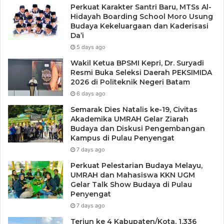
Perkuat Karakter Santri Baru, MTSs Al-
Hidayah Boarding School Moro Usung
Budaya Kekeluargaan dan Kaderisasi
Da’i
5 days ago
Wakil Ketua BPSMI Kepri, Dr. Suryadi
Resmi Buka Seleksi Daerah PEKSIMIDA
2026 di Politeknik Negeri Batam
6 days ago
Semarak Dies Natalis ke-19, Civitas
Akademika UMRAH Gelar Ziarah
Budaya dan Diskusi Pengembangan
Kampus di Pulau Penyengat
7 days ago
Perkuat Pelestarian Budaya Melayu,
UMRAH dan Mahasiswa KKN UGM
Gelar Talk Show Budaya di Pulau
Penyengat
7 days ago
Terjun ke 4 Kabupaten/Kota, 1.336