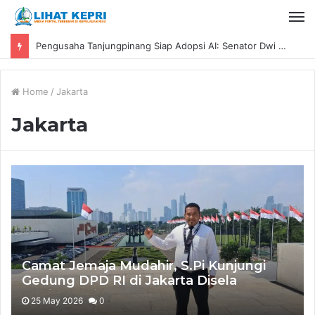
Pengusaha Tanjungpinang Siap Adopsi AI: Senator Dwi Ajeng Sekar Respaty Dorong UMKM Tingkatkan Daya Saing Melalui AIM ASEAN
Home
/
Jakarta
Jakarta
Camat Jemaja Mudahir, S.Pi Kunjungi
Gedung DPD RI di Jakarta Disela
Kegiatan Bimtek
25 May 2026
0