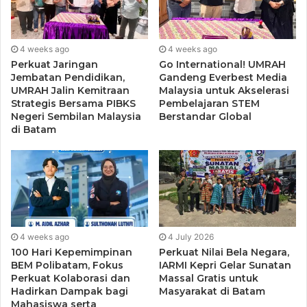
saya mulai menyadari satu hal penting, bahwa patut diduga
narasi yang berkembang tersebut memang merupakan
produk AI yang kemudian disebarluaskan kembali oleh
4 weeks ago
4 weeks ago
banyak orang.
Perkuat Jaringan
Go International! UMRAH
Jembatan Pendidikan,
Gandeng Everbest Media
UMRAH Jalin Kemitraan
Malaysia untuk Akselerasi
Artinya, publik hari ini sejatinya tidak sedang membaca
Strategis Bersama PIBKS
Pembelajaran STEM
hasil kajian mendalam, melainkan membaca reproduksi
Negeri Sembilan Malaysia
Berstandar Global
di Batam
konten AI yang terus berulang dan dianggap sebagai
analisis objektif. Hal ini sebenarnya wajar terjadi di era
digital.
AI memang memiliki kemampuan luar biasa dalam
menghasilkan tulisan, desain, dan analisis hanya dalam
hitungan detik. Tetapi AI juga memiliki keterbatasan besar,
4 weeks ago
4 July 2026
100 Hari Kepemimpinan
Perkuat Nilai Bela Negara,
terutama dalam akses data dan pemahaman konteks
BEM Polibatam, Fokus
IARMI Kepri Gelar Sunatan
sosial. AI tidak turun langsung ke lapangan, tidak
Perkuat Kolaborasi dan
Massal Gratis untuk
mengikuti dinamika pemerintahan secara nyata, dan tidak
Hadirkan Dampak bagi
Masyarakat di Batam
Mahasiswa serta