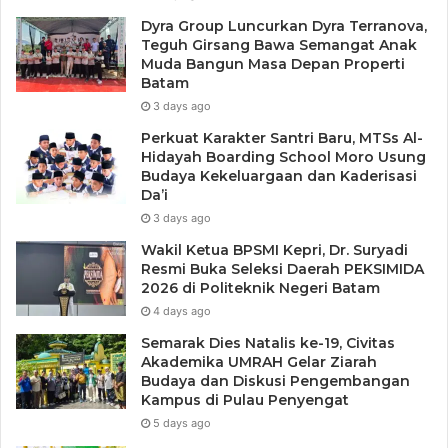
Masalahnya, masyarakat sering kali langsung percaya
Dyra Group Luncurkan Dyra Terranova,
karena bahasa AI terlihat akademis dan terstruktur.
Teguh Girsang Bawa Semangat Anak
Muda Bangun Masa Depan Properti
Padahal belum tentu sesuai dengan realitas di lapangan.
Batam
3 days ago
Dalam konteks Batam, saya melihat banyak orang akhirnya
Perkuat Karakter Santri Baru, MTSs Al-
membaca hubungan komunikasi antara Amsakar Achmad
Hidayah Boarding School Moro Usung
dan Li Claudia Chandra secara terlalu sederhana.
Budaya Kekeluargaan dan Kaderisasi
Da’i
Perbedaan gaya komunikasi keduanya kemudian
3 days ago
diterjemahkan seolah ada relasi dominasi dan subordinasi.
Wakil Ketua BPSMI Kepri, Dr. Suryadi
Resmi Buka Seleksi Daerah PEKSIMIDA
Padahal jika diamati secara langsung maupun dari
2026 di Politeknik Negeri Batam
berbagai pemberitaan serta publikasi di media sosial
4 days ago
Pemerintah Kota Batam maupun media sosial pribadi
Semarak Dies Natalis ke-19, Civitas
keduanya, realitas komunikasi yang terlihat tidak
Akademika UMRAH Gelar Ziarah
sesederhana narasi yang berkembang di media sosial.
Budaya dan Diskusi Pengembangan
Kampus di Pulau Penyengat
5 days ago