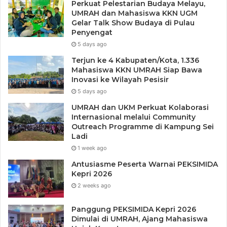
Perkuat Pelestarian Budaya Melayu,
UMRAH dan Mahasiswa KKN UGM
Gelar Talk Show Budaya di Pulau
Penyengat
5 days ago
Terjun ke 4 Kabupaten/Kota, 1.336
Mahasiswa KKN UMRAH Siap Bawa
Inovasi ke Wilayah Pesisir
5 days ago
UMRAH dan UKM Perkuat Kolaborasi
Internasional melalui Community
Outreach Programme di Kampung Sei
Ladi
Dalam berbagai kegiatan pemerintahan, keduanya justru
1 week ago
sering terlihat hadir bersama, saling mendampingi, dan
Antusiasme Peserta Warnai PEKSIMIDA
terlibat dalam penyelesaian persoalan masyarakat. Pada
Kepri 2026
isu-isu strategis maupun teknis, Pak Amsakar dan Bu Li
2 weeks ago
tampak aktif bersama-sama memberikan arahan dan
Panggung PEKSIMIDA Kepri 2026
menjaga stabilitas komunikasi pemerintahan. Keduanya
Dimulai di UMRAH, Ajang Mahasiswa
juga terlihat aktif membangun komunikasi publik,