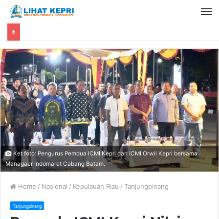
Ket foto: Pengurus Pemdua ICMI Kepri dan ICMI Orwil Kepri bersama
Managaer Indomaret Cabang Batam.
Home
/
Nasional
/
Kepulauan Riau
/
Tanjungpinang
Tanjungpinang