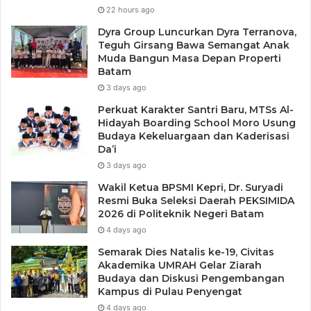
22 hours ago
Dyra Group Luncurkan Dyra Terranova,
Teguh Girsang Bawa Semangat Anak
Muda Bangun Masa Depan Properti
Batam
3 days ago
Perkuat Karakter Santri Baru, MTSs Al-
Hidayah Boarding School Moro Usung
Budaya Kekeluargaan dan Kaderisasi
Da’i
3 days ago
Wakil Ketua BPSMI Kepri, Dr. Suryadi
Resmi Buka Seleksi Daerah PEKSIMIDA
2026 di Politeknik Negeri Batam
4 days ago
Semarak Dies Natalis ke-19, Civitas
Akademika UMRAH Gelar Ziarah
Budaya dan Diskusi Pengembangan
Kampus di Pulau Penyengat
4 days ago