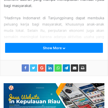
bagi masyarakat.
“Hadirnya Indomaret di Tanjungpinang dapat membuka
peluang kerja bagi masyarakat, khususnya anak-anak
muda lokal. Selain itu, perputaran ekonomi juga akan
semakin meningkat karena adanya aktivitas usaha yang
berjalan,” ujarnya.
Show More
Ia juga menyampaikan bahwa selama ini pihaknya telah
beberapa kali menjalin kerja sama kegiatan sosial dan
kemasyarakatan bersama Indomaret Cabang Batam dalam
berbagai program positif untuk masyarakat.
“Kita selama ini juga beberapa kali bekerja sama dalam
program bersama Indomaret di Batam, terkahir tahun
2025, kita pernah Buat evenat berama ,Agenda Program
Ramadhan dan lain-lain, Ini menunjukkan bahwa dunia