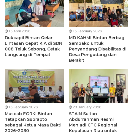
zaman.
Pemerintah Kabupaten Bintan turut memberikan apresiasi
terhadap pelaksanaan kampanye pendidikan tersebut.
15 April 2026
15 February 2026
Kepala Dinas Pendidikan Kabupaten Bintan yang diwakili
Dukcapil Bintan Gelar
MD KAHMI Bintan Berbagi
Kepala Bidang PTK, Hosni, S.Ag., M.Pd., berharap kegiatan
Lintasan Cepat KIA di SDN
Sembako untuk
008 Teluk Sebong, Cetak
Penyandang Disabilitas di
itu mampu meningkatkan semangat belajar anak-anak di
Langsung di Tempat
Desa Pengudang dan
wilayah kepulauan.
Berakit
“Anak-anak di wilayah terluar harus terus mendapatkan
akses pendidikan yang baik karena merekalah generasi
penerus menuju Indonesia Emas 2045,” katanya.
Perwakilan BPMP Kepri, Helvira Rosalia, S.Psi., M.Psi.,
15 February 2026
23 January 2026
menegaskan bahwa transformasi pendidikan
Muscab FORKI Bintan
STAIN Sultan
membutuhkan kerja sama seluruh pihak.
Tetapkan Suprapto
Abdurrahman Resmi
sebagai Ketua Masa Bakti
Menjadi CTC Regional
2026–2030
Kepulauan Riau untuk