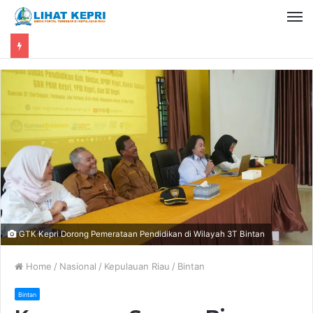
GTK Kepri Dorong Pemerataan Pendidikan di Wilayah 3T Bintan
Home
/
Nasional
/
Kepulauan Riau
/
Bintan
Bintan