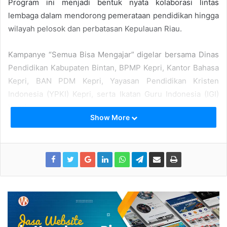
Program ini menjadi bentuk nyata kolaborasi lintas
lembaga dalam mendorong pemerataan pendidikan hingga
wilayah pelosok dan perbatasan Kepulauan Riau.
Kampanye “Semua Bisa Mengajar” digelar bersama Dinas
Pendidikan Kabupaten Bintan, BPMP Kepri, Kantor Bahasa
Kepri, BAN PDM Kepri, Yayasan Pendidikan Kristen
Indonesia (YPKI) Kepri, serta Ikatan Guru Indonesia (IGI)
Kepri.
Show More
Kepala Kantor GTK Kepri, Yuli Rianawati, S.T., M.Pd.,
mengatakan Air Glubi dipilih sebagai lokasi peluncuran
karena mewakili semangat pemerataan pendidikan di
wilayah kepulauan dan terluar.
Menurutnya, pendidikan tidak hanya menjadi tanggung
jawab tenaga pendidik, tetapi membutuhkan keterlibatan
seluruh elemen masyarakat.