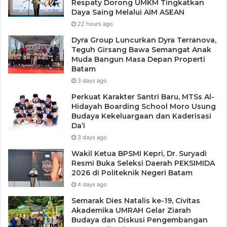
Respaty Dorong UMKM Tingkatkan
menjadi ruang bersama untuk membahas masa depan
Daya Saing Melalui AIM ASEAN
pendidikan anak-anak kami,” ungkapnya.
22 hours ago
Dyra Group Luncurkan Dyra Terranova,
Melalui Kampanye “Semua Bisa Mengajar”, GTK Kepri
Teguh Girsang Bawa Semangat Anak
Muda Bangun Masa Depan Properti
berharap lahir semangat kolektif masyarakat dalam
Batam
memperkuat akses dan kualitas pendidikan di wilayah 3T
3 days ago
Kepulauan Riau.
Perkuat Karakter Santri Baru, MTSs Al-
Hidayah Boarding School Moro Usung
Budaya Kekeluargaan dan Kaderisasi
Da’i
3 days ago
Wakil Ketua BPSMI Kepri, Dr. Suryadi
Resmi Buka Seleksi Daerah PEKSIMIDA
2026 di Politeknik Negeri Batam
4 days ago
Semarak Dies Natalis ke-19, Civitas
Akademika UMRAH Gelar Ziarah
Budaya dan Diskusi Pengembangan