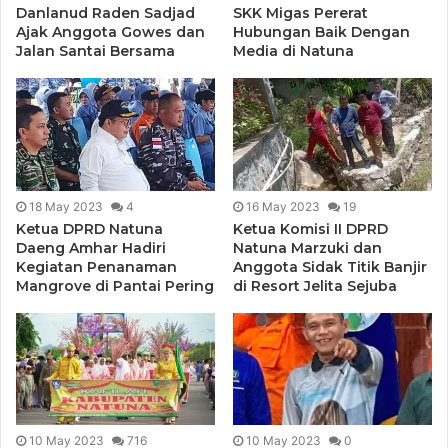
Danlanud Raden Sadjad
SKK Migas Pererat
Ajak Anggota Gowes dan
Hubungan Baik Dengan
Jalan Santai Bersama
Media di Natuna
18 May 2023
4
16 May 2023
19
Ketua DPRD Natuna
Ketua Komisi II DPRD
Daeng Amhar Hadiri
Natuna Marzuki dan
Kegiatan Penanaman
Anggota Sidak Titik Banjir
Mangrove di Pantai Pering
di Resort Jelita Sejuba
10 May 2023
716
10 May 2023
0