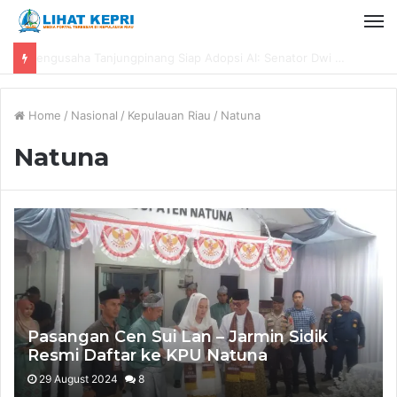
Dyra Group Luncurkan Dyra Terranova, Teguh Girsang Bawa Semangat Anak Muda Bangun Masa Depan Properti Batam
Home
/
Nasional
/
Kepulauan Riau
/
Natuna
Natuna
Pasangan Cen Sui Lan – Jarmin Sidik
Resmi Daftar ke KPU Natuna
29 August 2024
8