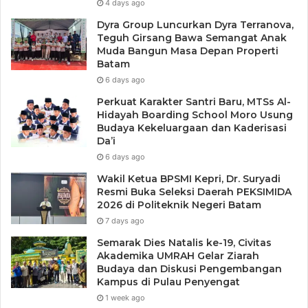
4 days ago
Dyra Group Luncurkan Dyra Terranova,
Teguh Girsang Bawa Semangat Anak
Muda Bangun Masa Depan Properti
Batam
6 days ago
Perkuat Karakter Santri Baru, MTSs Al-
Hidayah Boarding School Moro Usung
Budaya Kekeluargaan dan Kaderisasi
Da’i
6 days ago
Wakil Ketua BPSMI Kepri, Dr. Suryadi
Resmi Buka Seleksi Daerah PEKSIMIDA
2026 di Politeknik Negeri Batam
7 days ago
Semarak Dies Natalis ke-19, Civitas
Akademika UMRAH Gelar Ziarah
Budaya dan Diskusi Pengembangan
Kampus di Pulau Penyengat
1 week ago