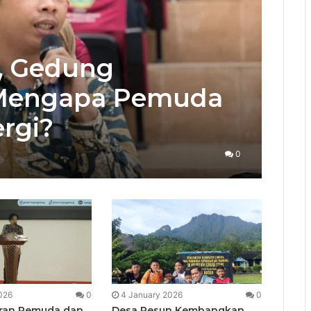
, Gedung
i Mengapa Pemuda
rgi?
0
026
0
4 January 2026
0
eran Pemuda dan
Desa Resun Kembangkan