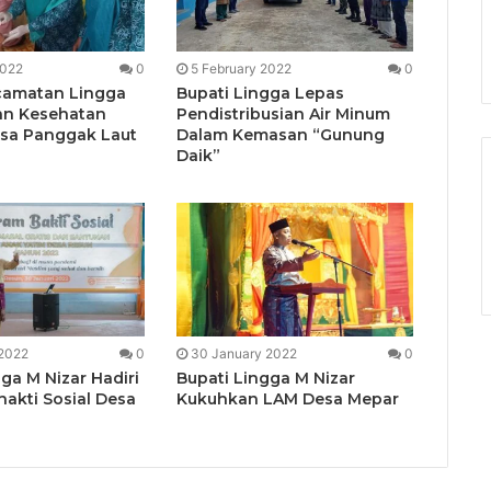
2022
0
5 February 2022
0
camatan Lingga
Bupati Lingga Lepas
an Kesehatan
Pendistribusian Air Minum
Desa Panggak Laut
Dalam Kemasan “Gunung
Daik”
 2022
0
30 January 2022
0
ga M Nizar Hadiri
Bupati Lingga M Nizar
hakti Sosial Desa
Kukuhkan LAM Desa Mepar