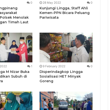
0
28 May 2022
0
ungpinang
Kunjungi Lingga, Staff Ahli
asyarakat
Kemen-PPN Bicara Peluang
Polsek Menolak
Pariwisata
gan Timah Laut
 2022
1
9 February 2022
0
gga M Nizar Buka
Disperindagkop Lingga
dikan Subuh di
Sosialisasi HET Minyak
ra
Goreng