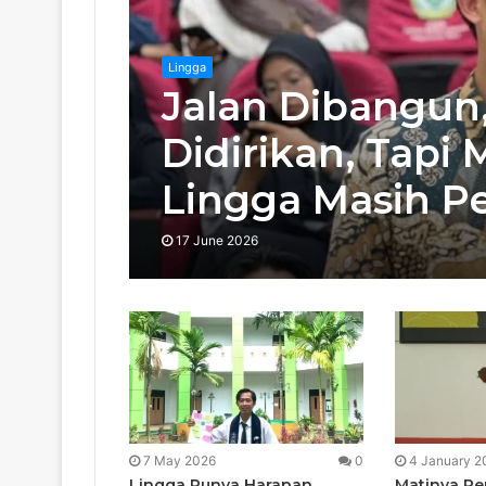
Lingga
Jalan Dibangun
Didirikan, Tap
Lingga Masih Pe
17 June 2026
7 May 2026
0
4 January 2
Lingga Punya Harapan
Matinya P