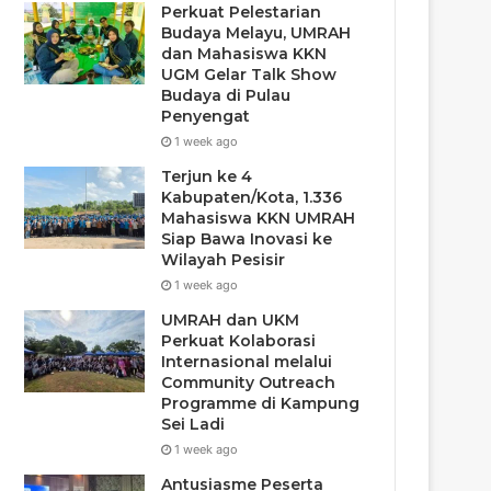
Perkuat Pelestarian
Budaya Melayu, UMRAH
dan Mahasiswa KKN
UGM Gelar Talk Show
Budaya di Pulau
Penyengat
1 week ago
Terjun ke 4
Kabupaten/Kota, 1.336
Mahasiswa KKN UMRAH
Siap Bawa Inovasi ke
Wilayah Pesisir
1 week ago
UMRAH dan UKM
Perkuat Kolaborasi
Internasional melalui
Community Outreach
Programme di Kampung
Sei Ladi
1 week ago
Antusiasme Peserta