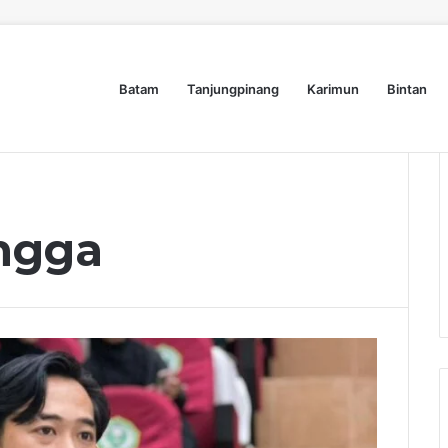
Batam
Tanjungpinang
Karimun
Bintan
Dyra Group Luncurkan Dyra Terranova, Teguh Girsang Bawa Semangat Anak Muda Bangun Masa Depan Properti Batam
Nasional
Lifestyle
ngga