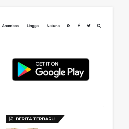
Search
Anambas
Lingga
Natuna
Pendidikan
Ekonomi
Olahraga
Wisata
Redaksi
for
BERITA TERBARU