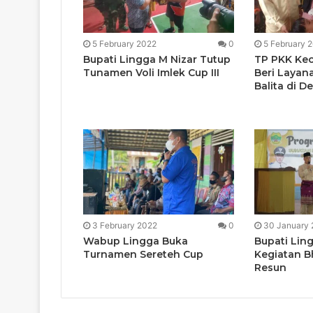
5 February 2022
0
5 February 
Bupati Lingga M Nizar Tutup
TP PKK Ke
Tunamen Voli Imlek Cup III
Beri Layan
Balita di 
3 February 2022
0
30 January
Wabup Lingga Buka
Bupati Ling
Turnamen Sereteh Cup
Kegiatan B
Resun