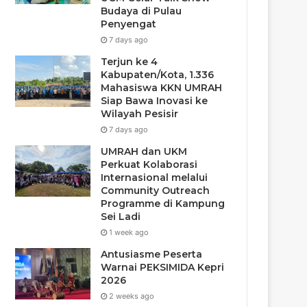
Budaya di Pulau
Penyengat
7 days ago
Terjun ke 4
Kabupaten/Kota, 1.336
Mahasiswa KKN UMRAH
Siap Bawa Inovasi ke
Wilayah Pesisir
7 days ago
UMRAH dan UKM
Perkuat Kolaborasi
Internasional melalui
Community Outreach
Programme di Kampung
Sei Ladi
1 week ago
Antusiasme Peserta
Warnai PEKSIMIDA Kepri
2026
2 weeks ago