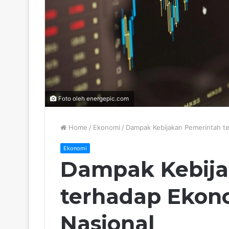
Foto oleh energepic.com
Home
/
Ekonomi
/
Dampak Kebijakan Pemerintah te
Ekonomi
Dampak Kebija
terhadap Ekon
Nasional