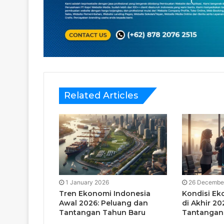
Related Articles
1 January 2026
26 Decembe
Tren Ekonomi Indonesia
Kondisi Ek
Awal 2026: Peluang dan
di Akhir 20
Tantangan Tahun Baru
Tantangan