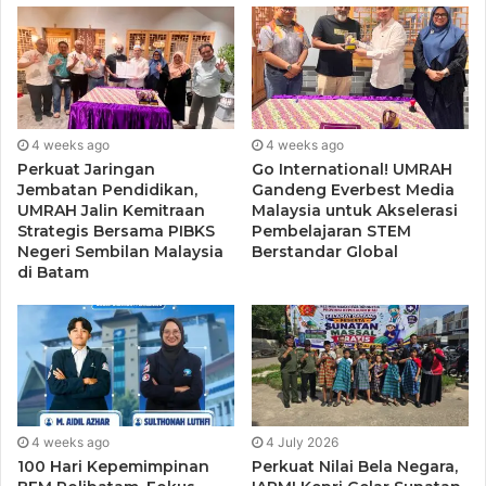
sambutannya menekankan pentingnya membangun
budaya kerja yang agile dan berdaya saing tinggi.
“Era sekarang menuntut kita untuk agile, bukan hanya soal
keahlian teknis, tapi juga pemahaman terhadap soft skill
4 weeks ago
4 weeks ago
dan budaya perusahaan,” ujar Wagub.
Perkuat Jaringan
Go International! UMRAH
Jembatan Pendidikan,
Gandeng Everbest Media
UMRAH Jalin Kemitraan
Malaysia untuk Akselerasi
Ia menambahkan bahwa Investasi membutuhkan tenaga
Strategis Bersama PIBKS
Pembelajaran STEM
kerja local, SDM Kepri yang tidak hanya siap kerja, tetapi
Negeri Sembilan Malaysia
Berstandar Global
di Batam
juga terus belajar dan berinovasi, tumbuh dan
berkembang.
“Kalau pemerintah bergerak sendiri, hasilnya tidak akan
maksimal. Harus ada keterlibatan aktif dari dunia usaha
dan LPK,” tegasnya.
4 weeks ago
4 July 2026
100 Hari Kepemimpinan
Perkuat Nilai Bela Negara,
Pemagangan bukan sekedar simulasi praktek, namun