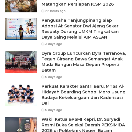
Menurut Plh Kadisnakertrans Kepri, Jhon Barus, kegiatan
Matangkan Persiapan ICSM 2026
ini menjadi bagian dari strategi besar pemerintah dalam
22 hours ago
menghadirkan program pelatihan yang berbasis pada
Pengusaha Tanjungpinang Siap
kebutuhan dunia industri.
Adopsi AI: Senator Dwi Ajeng Sekar
Respaty Dorong UMKM Tingkatkan
Daya Saing Melalui AIM ASEAN
“Akreditasi bukan sekadar formalitas. Ini komitmen mutu
3 days ago
layanan. Kita ingin SDM Kepri lahir dari sistem pelatihan
Dyra Group Luncurkan Dyra Terranova,
yang andal,” tegas Jhon.
Teguh Girsang Bawa Semangat Anak
Muda Bangun Masa Depan Properti
“Faktanya, 90 persen peserta magang tahun lalu langsung
Batam
direkrut. Ini bukti pelatihan berbasis industri sangat
5 days ago
efektif,” tambahnya.
Perkuat Karakter Santri Baru, MTSs Al-
Hidayah Boarding School Moro Usung
Budaya Kekeluargaan dan Kaderisasi
Sementara itu, Kepala Bidang Pelatihan dan Penempatan,
Da’i
Suryadi, menekankan pentingnya pendekatan berbasis
5 days ago
kebutuhan industri dalam merancang program.
Wakil Ketua BPSMI Kepri, Dr. Suryadi
Resmi Buka Seleksi Daerah PEKSIMIDA
“Kami tidak hanya melatih, tapi memastikan lulusan
2026 di Politeknik Negeri Batam