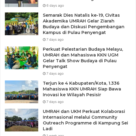
pelatihan punya peluang kerja nyata. Program kami
6 days ago
disesuaikan dengan kebutuhan spesifik industri,” ungkap
Semarak Dies Natalis ke-19, Civitas
Akademika UMRAH Gelar Ziarah
Suryadi.
Budaya dan Diskusi Pengembangan
Kampus di Pulau Penyengat
Ia juga menambahkan bahwa ke depan, pendekatan
7 days ago
kolaboratif ini akan dijadikan model permanen
Perkuat Pelestarian Budaya Melayu,
pembangunan ketenagakerjaan di Kepri.
UMRAH dan Mahasiswa KKN UGM
Gelar Talk Show Budaya di Pulau
Penyengat
“Kolaborasi antara LPK, perusahaan, dan pemerintah
7 days ago
adalah kunci. Kami ingin jadikan ini budaya kerja lintas
Terjun ke 4 Kabupaten/Kota, 1.336
sektor di Kepri.” tambahnya.
Mahasiswa KKN UMRAH Siap Bawa
Inovasi ke Wilayah Pesisir
Di akhir acara, Wakil Gubernur juga menyampaikan pesan
7 days ago
khusus kepada peserta dan perusahaan.
UMRAH dan UKM Perkuat Kolaborasi
Internasional melalui Community
“Kepada para peserta pelatihan dan pemagangan, saya
Outreach Programme di Kampung Sei
Ladi
ucapkan selamat belajar dan berkarya. Jadikan
1 week ago