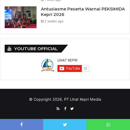
pengalaman ini sebagai fondasi kuat untuk memasuki
Antusiasme Peserta Warnai PEKSIMIDA
dunia kerja dengan percaya diri dan daya saing. Teruslah
Kepri 2026
belajar dan terbuka pada perubahan. Kalian adalah bagian
2 weeks ago
dari workforce masa depan Indonesia,” ujarnya.
YOUTUBE OFFICIAL
© Copyright 2026, PT Lihat Kepri Media