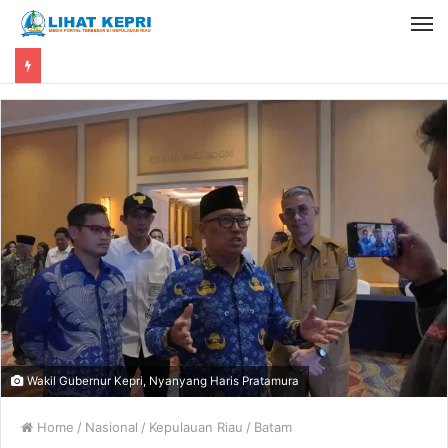
Wakil Gubernur Kepri, Nyanyang Haris Pratamura
Home
/
Nasional
/
Kepulauan Riau
/
Batam