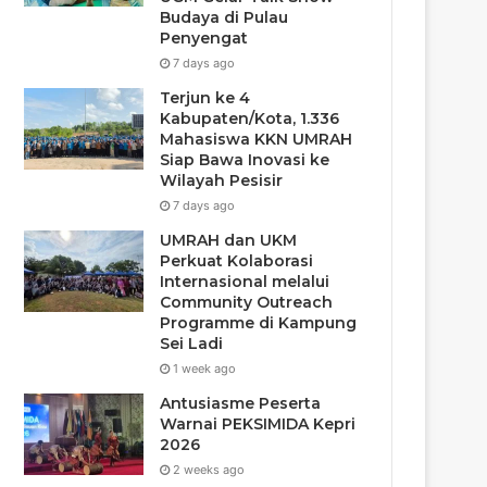
Budaya di Pulau
Penyengat
7 days ago
Terjun ke 4
Kabupaten/Kota, 1.336
Mahasiswa KKN UMRAH
Siap Bawa Inovasi ke
Wilayah Pesisir
7 days ago
UMRAH dan UKM
Perkuat Kolaborasi
Internasional melalui
Community Outreach
Programme di Kampung
Sei Ladi
1 week ago
Antusiasme Peserta
Warnai PEKSIMIDA Kepri
2026
2 weeks ago