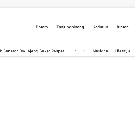
Batam
Tanjungpinang
Karimun
Bintan
Pengusaha Tanjungpinang Siap Adopsi AI: Senator Dwi Ajeng Sekar Respaty Dorong UMKM Tingkatkan Daya Saing Melalui AIM ASEAN
Nasional
Lifestyle