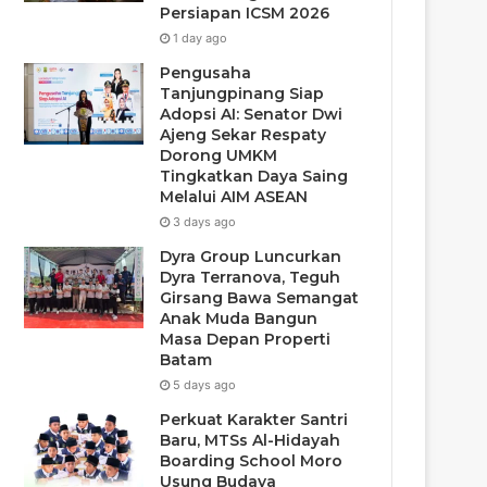
Persiapan ICSM 2026
1 day ago
Pengusaha
Tanjungpinang Siap
Adopsi AI: Senator Dwi
Ajeng Sekar Respaty
Dorong UMKM
Tingkatkan Daya Saing
Melalui AIM ASEAN
3 days ago
Dyra Group Luncurkan
Dyra Terranova, Teguh
Girsang Bawa Semangat
Anak Muda Bangun
Masa Depan Properti
Batam
5 days ago
Perkuat Karakter Santri
Baru, MTSs Al-Hidayah
Boarding School Moro
Usung Budaya