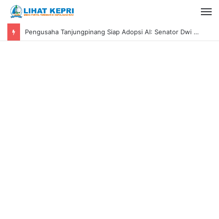
Dyra Group Luncurkan Dyra Terranova, Teguh Girsang Bawa Semangat Anak Muda Bangun Masa Depan Properti Batam