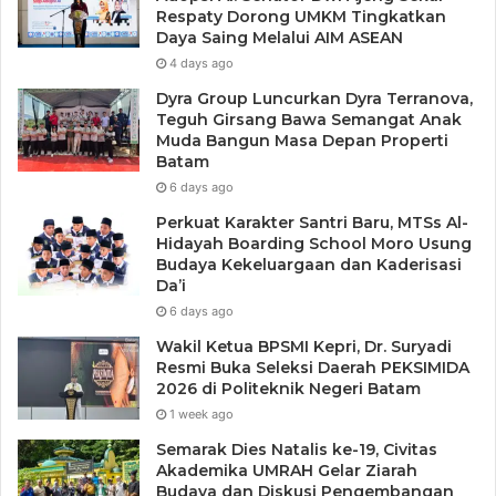
Respaty Dorong UMKM Tingkatkan
Daya Saing Melalui AIM ASEAN
4 days ago
Dyra Group Luncurkan Dyra Terranova,
Teguh Girsang Bawa Semangat Anak
Muda Bangun Masa Depan Properti
Batam
6 days ago
Perkuat Karakter Santri Baru, MTSs Al-
Hidayah Boarding School Moro Usung
Budaya Kekeluargaan dan Kaderisasi
Da’i
6 days ago
Wakil Ketua BPSMI Kepri, Dr. Suryadi
Resmi Buka Seleksi Daerah PEKSIMIDA
2026 di Politeknik Negeri Batam
1 week ago
Semarak Dies Natalis ke-19, Civitas
Akademika UMRAH Gelar Ziarah
Budaya dan Diskusi Pengembangan