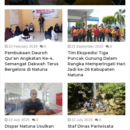
Beasiswa Bagi Mahasiswa Asal Natuna
23 February 2026
0
25 September 2025
0
Pembukaan Dauroh
Tim Ekspedisi Tiga
Qur’an Angkatan Ke-4,
Puncak Gunung Dalam
Semangat Dakwah Terus
Rangka Memperingati Hari
Bergelora di Natuna
Jadi ke-26 Kabupaten
Natuna
22 July 2025
0
22 July 2025
0
Dispar Natuna Usulkan
Staf Dinas Pariwisata