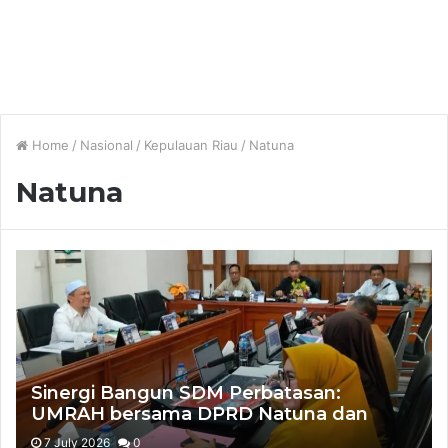
Home
/
Nasional
/
Kepulauan Riau
/
Natuna
Natuna
Sinergi Bangun SDM Perbatasan:
UMRAH bersama DPRD Natuna dan
Pemda Natuna Matangkan Rencana
7 July 2026
0