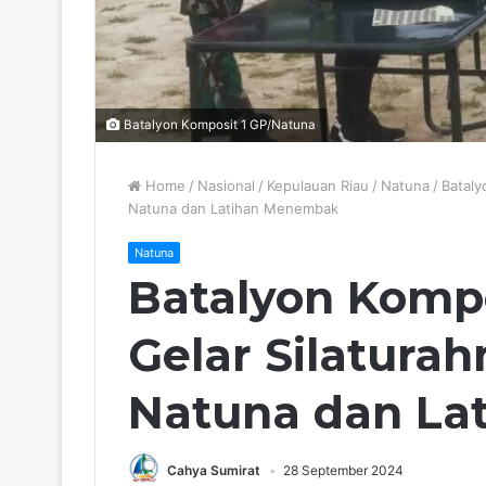
Batalyon Komposit 1 GP/Natuna
Home
/
Nasional
/
Kepulauan Riau
/
Natuna
/
Bataly
Natuna dan Latihan Menembak
Natuna
Batalyon Kompo
Gelar Silatura
Natuna dan La
Cahya Sumirat
28 September 2024