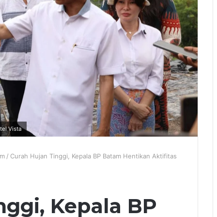
tel Vista
am
/
Curah Hujan Tinggi, Kepala BP Batam Hentikan Aktifitas
nggi, Kepala BP