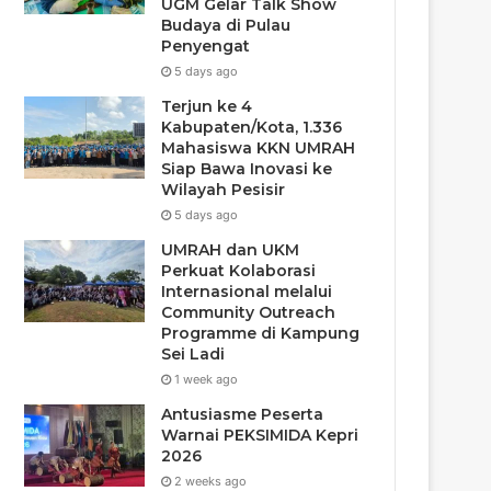
UGM Gelar Talk Show
Budaya di Pulau
Penyengat
5 days ago
Terjun ke 4
Kabupaten/Kota, 1.336
Mahasiswa KKN UMRAH
Siap Bawa Inovasi ke
Wilayah Pesisir
5 days ago
UMRAH dan UKM
Perkuat Kolaborasi
Internasional melalui
Community Outreach
Programme di Kampung
Sei Ladi
1 week ago
Antusiasme Peserta
Warnai PEKSIMIDA Kepri
2026
2 weeks ago