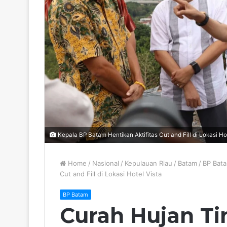
Kepala BP Batam Hentikan Aktifitas Cut and Fill di Lokasi Ho
Home
/
Nasional
/
Kepulauan Riau
/
Batam
/
BP Bat
Cut and Fill di Lokasi Hotel Vista
BP Batam
Curah Hujan Ti