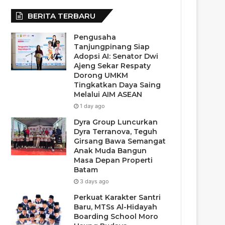
BERITA TERBARU
Pengusaha
Tanjungpinang Siap
Adopsi AI: Senator Dwi
Ajeng Sekar Respaty
Dorong UMKM
Tingkatkan Daya Saing
Melalui AIM ASEAN
1 day ago
Dyra Group Luncurkan
Dyra Terranova, Teguh
Girsang Bawa Semangat
Anak Muda Bangun
Masa Depan Properti
Batam
3 days ago
Perkuat Karakter Santri
Baru, MTSs Al-Hidayah
Boarding School Moro