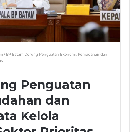
am
/
BP Batam Dorong Penguatan Ekonomi, Kemudahan dan
as
ong Penguatan
udahan dan
ata Kelola
Sektor Prioritas