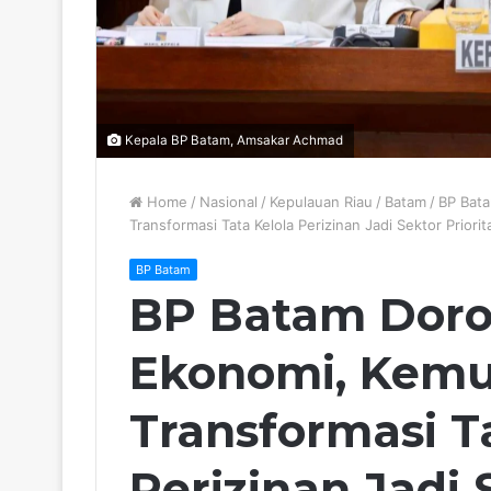
Kepala BP Batam, Amsakar Achmad
Home
/
Nasional
/
Kepulauan Riau
/
Batam
/
BP Bat
Transformasi Tata Kelola Perizinan Jadi Sektor Priorit
BP Batam
BP Batam Dor
Ekonomi, Kem
Transformasi T
Perizinan Jadi 