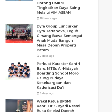
Dorong UMKM
Tingkatkan Daya Saing
Melalui AIM ASEAN
18 hours ago
Dyra Group Luncurkan
Dyra Terranova, Teguh
Girsang Bawa Semangat
Anak Muda Bangun
Masa Depan Properti
Batam
2 days ago
Perkuat Karakter Santri
Baru, MTSs Al-Hidayah
Boarding School Moro
Usung Budaya
Kekeluargaan dan
Kaderisasi Da’i
3 days ago
Wakil Ketua BPSMI
Kepri, Dr. Suryadi Resmi
Buka Seleksi Daerah