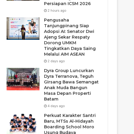
Persiapan ICSM 2026
2 hours ago
Pengusaha
Tanjungpinang Siap
Adopsi AI: Senator Dwi
Ajeng Sekar Respaty
Dorong UMKM
Tingkatkan Daya Saing
Melalui AIM ASEAN
2 days ago
Dyra Group Luncurkan
Dyra Terranova, Teguh
Girsang Bawa Semangat
Anak Muda Bangun
Masa Depan Properti
Batam
4 days ago
Perkuat Karakter Santri
Baru, MTSs Al-Hidayah
Boarding School Moro
Usung Budaya