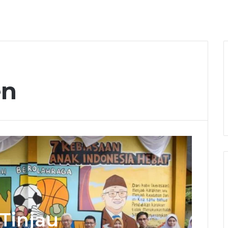
en
Tinjau