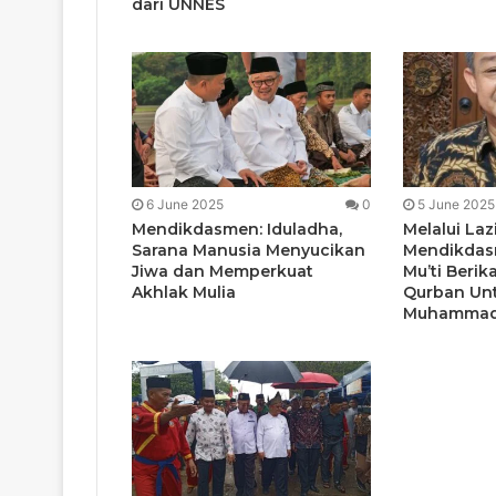
dari UNNES
6 June 2025
0
5 June 2025
Mendikdasmen: Iduladha,
Melalui Laz
Sarana Manusia Menyucikan
Mendikdasm
Jiwa dan Memperkuat
Mu’ti Beri
Akhlak Mulia
Qurban Un
Muhammadi