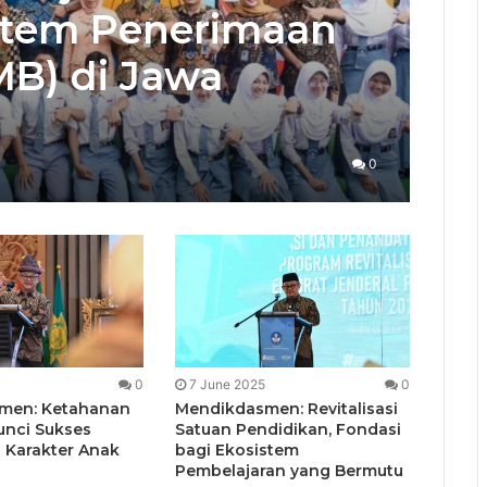
stem Penerimaan
MB) di Jawa
0
0
7 June 2025
0
men: Ketahanan
Mendikdasmen: Revitalisasi
unci Sukses
Satuan Pendidikan, Fondasi
 Karakter Anak
bagi Ekosistem
Pembelajaran yang Bermutu