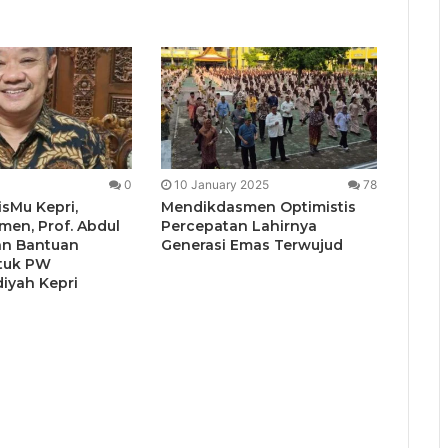
0
10 January 2025
78
isMu Kepri,
Mendikdasmen Optimistis
en, Prof. Abdul
Percepatan Lahirnya
kan Bantuan
Generasi Emas Terwujud
tuk PW
yah Kepri