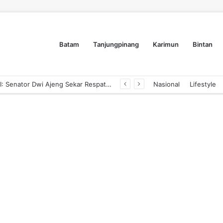
Batam
Tanjungpinang
Karimun
Bintan
Pengusaha Tanjungpinang Siap Adopsi AI: Senator Dwi Ajeng Sekar Respaty Dorong UMKM Tingkatkan Daya Saing Melalui AIM ASEAN
Nasional
Lifestyle