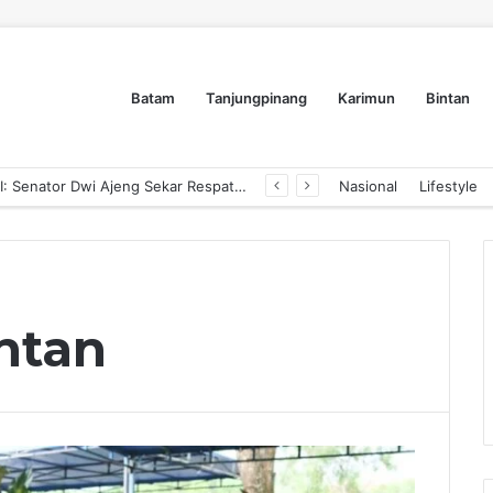
Batam
Tanjungpinang
Karimun
Bintan
Dyra Group Luncurkan Dyra Terranova, Teguh Girsang Bawa Semangat Anak Muda Bangun Masa Depan Properti Batam
Nasional
Lifestyle
ntan