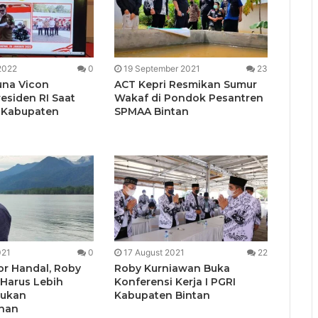
2022
0
19 September 2021
23
una Vicon
ACT Kepri Resmikan Sumur
esiden RI Saat
Wakaf di Pondok Pesantren
 Kabupaten
SPMAA Bintan
021
0
17 August 2021
22
or Handal, Roby
Roby Kurniawan Buka
Harus Lebih
Konferensi Kerja I PGRI
kukan
Kabupaten Bintan
nan