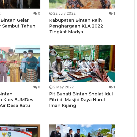
2
0
22 July 2022
1
Bintan Gelar
Kabupaten Bintan Raih
r Sambut Tahun
Penghargaan KLA 2022
Tingkat Madya
0
2 May 2022
1
Bintan
Plt Bupati Bintan Sholat Idul
n Kios BUMDes
Fitri di Masjid Raya Nurul
Air Desa Batu
Iman Kijang