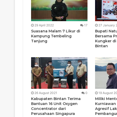
29 April 2022
17
27 January 
Suasana Malam 7 Likur di
Bupati Nat
Kampung Tembeling
Bersama Pr
Tanjung
Kungker di
Bintan
26 August 2021
0
19 August 2
Kabupaten Bintan Terima
Miliki Ment
Bantuan 16 Unit Oxygen
Kurniawan 
Concentrator dari
Agresif La
Perusahaan Singapura
Pembangu