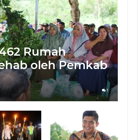
 462 Rumah
Rehab oleh Pemkab
1