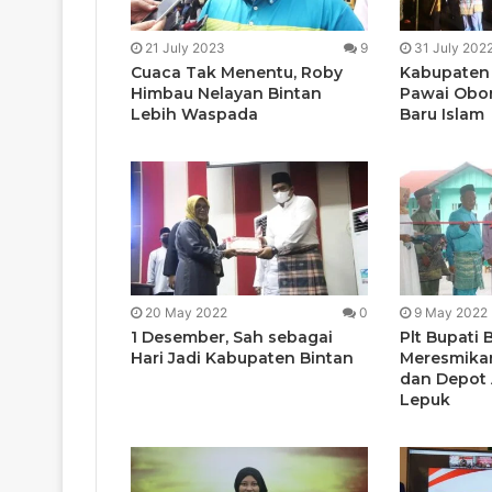
21 July 2023
9
31 July 202
Cuaca Tak Menentu, Roby
Kabupaten 
Himbau Nelayan Bintan
Pawai Obo
Lebih Waspada
Baru Islam
20 May 2022
0
9 May 2022
1 Desember, Sah sebagai
Plt Bupati 
Hari Jadi Kabupaten Bintan
Meresmika
dan Depot 
Lepuk