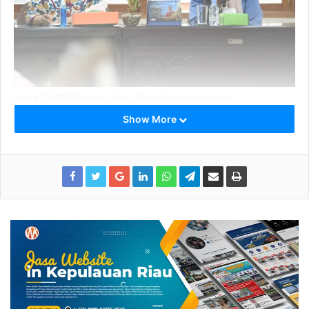
Ketua TP-PKK Provinsi Kepri Dewi Kumalasari Ansar
Show More
Kedatangan Dewi dan rombongan disambut langsung oleh
Wakil Ketua 1 TP PKK Daerah Istimewa Yogyakarta Gusti
Kanjeng Bendara Raden Ayu Adipati Paku Alam di Kantor
TP PKK Daerah Istimewa Yogyakarta.
Dalam kunjungan kerja kali ini Dewi Ansar bersama Gusti
Kanjeng Bendara Raden Ayu Adipati Paku Alam membahas
kerja sama dalam bidang pariwisata.
Pariwisata di Kepri adalah salah satu pendapatan APBD