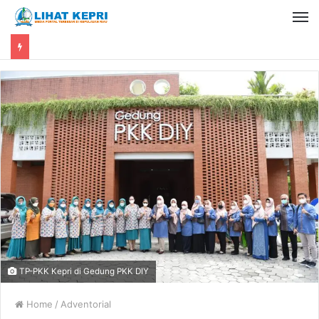
TP-PKK Kepri di Gedung PKK DIY
Home
/
Adventorial