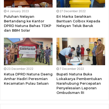
“Dengan dibukanya Travel bubble ini yang pasti akan
memulihkan sektor pariwisata yang selama ini terpukul
4 January 2023
27 December 2022
Puluhan Nelayan
Eri Marka Serahkan
karena pandemi Covid-19,” tambahnya
Bertandang ke Kantor
Bantuan Colbox Kepada
DPRD Natuna Bahas TDKP
Nelayan Teluk Baruk
Terakhir, Dewi sangat mengapresiasi Pemerintah Provinsi
dan BBM Solar
Yogyakarta dalam upaya menurunkan angka stunting atau
kekurangan gizi kronis yang terjadi selama periode awal
tumbuh kembang anak, sehingga memperoleh urutan
pertama dalam penurunan angka Stunting.
“ini menunjukkan penanganan Stunting di Yogyakarta
23 December 2022
7 December 2022
cukup baik, dan Pemprov Kepri akan mengikuti dalam
Ketua DPRD Natuna Daeng
Bupati Natuna Buka
Amhar Hadiri Peresmian
Lokakarya Pembentukan
penanganan stunting sehingga akan mengalami
Kecamatan Pulau Seluan
Narahubung Percepatan
penurunan dalam kasus gizi buruk yang menimpa anak,”
Penyelesaian Laporan
tutupnya
Ombudsman RI