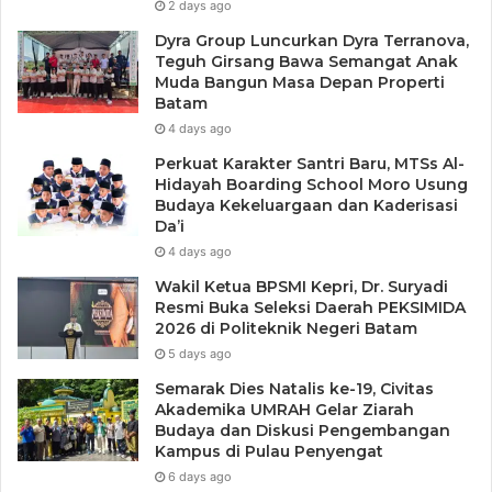
2 days ago
Dyra Group Luncurkan Dyra Terranova,
Teguh Girsang Bawa Semangat Anak
Muda Bangun Masa Depan Properti
Batam
4 days ago
Perkuat Karakter Santri Baru, MTSs Al-
Hidayah Boarding School Moro Usung
Budaya Kekeluargaan dan Kaderisasi
Da’i
4 days ago
Wakil Ketua BPSMI Kepri, Dr. Suryadi
Resmi Buka Seleksi Daerah PEKSIMIDA
2026 di Politeknik Negeri Batam
5 days ago
Semarak Dies Natalis ke-19, Civitas
Akademika UMRAH Gelar Ziarah
Budaya dan Diskusi Pengembangan
Kampus di Pulau Penyengat
6 days ago