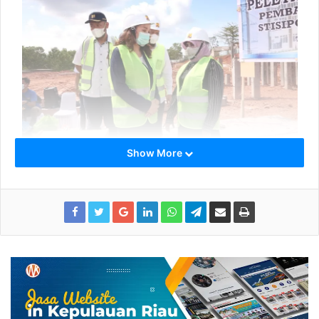
Show More
Pembangunan Rusun Tipe 24 Tiga Lantai Stisipol Raja Haji
Kepala Balai P2P Sumatera III Zubadi, ST, MT mengatakan
dalam laporannya, bahwa di Lokasi Stisipol Raja Haji ini
akan dilaksanakan pembangunan Rumah susun (Rusun)
Tipe 24 Tiga Lantai.
“Usulan ini terlaksana berkat usulan atau aspirasi dari Pak
Ansar Ahmad saat beliau menjabat Anggota DPR RI di