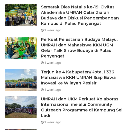
“Kita dukung bersama untuk pembangunan kota
Semarak Dies Natalis ke-19, Civitas
Tanjungpinang untuk terus berbenah”, Janji Cen Sui Lan
Akademika UMRAH Gelar Ziarah
Budaya dan Diskusi Pengembangan
yang diiringi tepuk tangan oleh undangan.
Kampus di Pulau Penyengat
1 week ago
Perkuat Pelestarian Budaya Melayu,
UMRAH dan Mahasiswa KKN UGM
Gelar Talk Show Budaya di Pulau
Penyengat
1 week ago
Terjun ke 4 Kabupaten/Kota, 1.336
Mahasiswa KKN UMRAH Siap Bawa
Inovasi ke Wilayah Pesisir
1 week ago
UMRAH dan UKM Perkuat Kolaborasi
Internasional melalui Community
Outreach Programme di Kampung Sei
Ladi
1 week ago