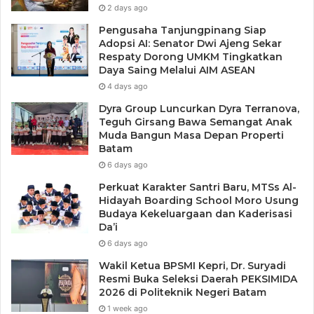
2 days ago
“Saya atas nama Anggota Komisi V DPR RI juga ingin
Pengusaha Tanjungpinang Siap
mengucapkan terimakasih kepada Kementerian PUPR
Adopsi AI: Senator Dwi Ajeng Sekar
yang telah menganggarkan pembangunan Rusun di Kota
Respaty Dorong UMKM Tingkatkan
Daya Saing Melalui AIM ASEAN
Tanjungpinang, dan mudah mudahan para Mahasiswa bisa
4 days ago
belajar dengan fokus untuk meningkatkan prestasi.” Ucap
Cen Sui Lan.
Dyra Group Luncurkan Dyra Terranova,
Teguh Girsang Bawa Semangat Anak
Muda Bangun Masa Depan Properti
Selama mewakili masyarakat Kepri di tingkat pusat,
Batam
khususnya di Komisi V, Cen Sui Lan juga berjanji akan
6 days ago
terus berjuang untuk mengawal setiap usulan
Perkuat Karakter Santri Baru, MTSs Al-
pembangunan di Kepulauan Riau, khususnya Ibu Kota
Hidayah Boarding School Moro Usung
Budaya Kekeluargaan dan Kaderisasi
Kepri di Tanjungpinang.
Da’i
6 days ago
“Terkait usulan Ibu Walikota untuk Revitalisasi pasar di
Wakil Ketua BPSMI Kepri, Dr. Suryadi
Tanjungpinang. Silakan usulkan ke Kementerian, saya yang
Resmi Buka Seleksi Daerah PEKSIMIDA
akan mengawal setiap usulan yang diajukan ke Pemerintah
2026 di Politeknik Negeri Batam
Pusat, dimulai dari Pembahasan hingga dapat terealisasi.
1 week ago