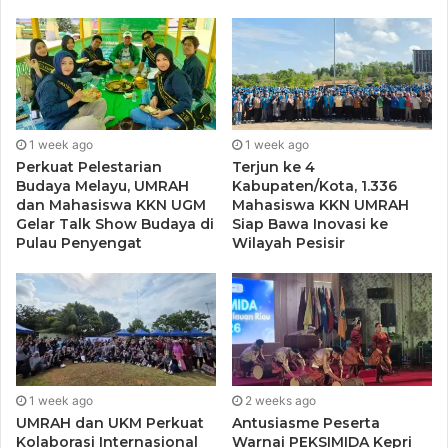
Walikota
Kepala Balai P2P
Cen Sui Lan,
Tanjungpinang, Hj.
Sumatera III Zubadi,
Anggota Komisi V
Rahma, S. IP
ST, MT
DPR RI
1 week ago
1 week ago
Perkuat Pelestarian
Terjun ke 4
Walikota Tanjungpinang, Hj. Rahma, S. IP yang merupakan
Budaya Melayu, UMRAH
Kabupaten/Kota, 1.336
alumni Stisipol Raja Haji menyampaikan rasa syukur atas
dan Mahasiswa KKN UGM
Mahasiswa KKN UMRAH
didirikannya asrama atau Rumah susun (Rusun) di Stisipol
Gelar Talk Show Budaya di
Siap Bawa Inovasi ke
Pulau Penyengat
Wilayah Pesisir
Raja Haji Tanjungpinang.
“Alhamdulillah sudah terwujud saat ini. Kami
berterimakasih kepada Pak Ansar Ahmad saat menjabat
Anggota Komisi V DPR RI, yang telah memperjuangkan
pembangunan Rusun ini, hingga dapat terealisasi.” Ungkap
1 week ago
2 weeks ago
Alumni Stisipol Raja Haji ini, dilansir dari laman Prokompim
UMRAH dan UKM Perkuat
Antusiasme Peserta
Setdako Tanjungpinang.
Kolaborasi Internasional
Warnai PEKSIMIDA Kepri