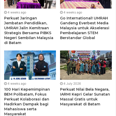
10 tahun tidak menggelar Muktamar. Juanda
mengingatkan, Muktamar MDI digelar terakhir pada tahun
4 weeks ago
4 weeks ago
2011 lalu.
Perkuat Jaringan
Go International! UMRAH
Jembatan Pendidikan,
Gandeng Everbest Media
UMRAH Jalin Kemitraan
Malaysia untuk Akselerasi
“Patutnya DPP MDI fokus saja mempersiapkan Muktamar
Strategis Bersama PIBKS
Pembelajaran STEM
MDI yang sudah sangat terlambat, biarlah pergantian
Negeri Sembilan Malaysia
Berstandar Global
di Batam
pengurus angkatan muda dilakukan setelah Muktamar
saja,” pungkas Juanda.
PW AMMDI Kepri dengan ini menarik diri dari seluruh
kegiatan di Kepri sampai dengan waktu yg belum
ditentukan sebagai bentuk konsekwensi dukungan kepada
Ketua Umum PP AMMDI Ton Abdilah Has.
4 weeks ago
4 July 2026
100 Hari Kepemimpinan
Perkuat Nilai Bela Negara,
BEM Polibatam, Fokus
IARMI Kepri Gelar Sunatan
Perkuat Kolaborasi dan
Massal Gratis untuk
Hadirkan Dampak bagi
Masyarakat di Batam
Mahasiswa serta
Masyarakat