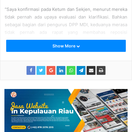
“Saya konfirmasi pada Ketum dan Sekjen, menurut mereka
tidak pernah ada upaya evaluasi dan klarifikasi. Bahkan
sebagai bagian dari pengurus DPP MDI, keduanya merasa
tidak pernah ada rapat yang membahas reposisi
kepengurusan,” ujar Juanda.
Show More
Menurut Juanda, kepemimpinan Ton Abdillah dan Hadi
Susanto sebagai Ketua Umum dan Sekjen justru selama ini
berhasil merangkul banyak komponen aktivis
kemahasiswaan dan kepemudaan bergabung di ormas
kepemudaan yang bernaung di bawah Partai Golkar
tersebut.
“Program, konsolidasi dan kaderisasinya selama ini
berjalan baik. Kehadiran AMMDI di daerah-daerah, seperti
di Kepri justru menjadi ujung tombak Partai Golkar dalam
perhelatan politik, seperti Pilpres, Pileg dan Pilkada. Hal