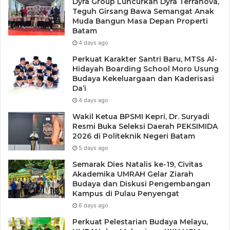
Dyra Group Luncurkan Dyra Terranova,
Teguh Girsang Bawa Semangat Anak
Muda Bangun Masa Depan Properti
Batam
4 days ago
Perkuat Karakter Santri Baru, MTSs Al-
Hidayah Boarding School Moro Usung
Budaya Kekeluargaan dan Kaderisasi
Da’i
4 days ago
Wakil Ketua BPSMI Kepri, Dr. Suryadi
Resmi Buka Seleksi Daerah PEKSIMIDA
2026 di Politeknik Negeri Batam
5 days ago
Semarak Dies Natalis ke-19, Civitas
Akademika UMRAH Gelar Ziarah
Budaya dan Diskusi Pengembangan
Kampus di Pulau Penyengat
6 days ago
Perkuat Pelestarian Budaya Melayu,