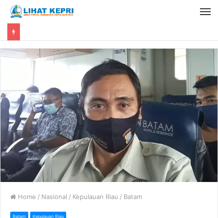
Home
/
Nasional
/
Kepulauan Riau
/
Batam
Batam
Kepulauan Riau