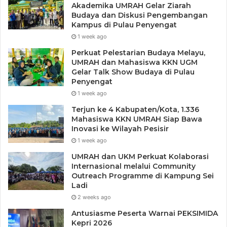
Akademika UMRAH Gelar Ziarah
Budaya dan Diskusi Pengembangan
Kampus di Pulau Penyengat
1 week ago
Perkuat Pelestarian Budaya Melayu,
UMRAH dan Mahasiswa KKN UGM
Gelar Talk Show Budaya di Pulau
Penyengat
1 week ago
Terjun ke 4 Kabupaten/Kota, 1.336
Mahasiswa KKN UMRAH Siap Bawa
Inovasi ke Wilayah Pesisir
1 week ago
UMRAH dan UKM Perkuat Kolaborasi
Internasional melalui Community
Outreach Programme di Kampung Sei
Ladi
2 weeks ago
Antusiasme Peserta Warnai PEKSIMIDA
Kepri 2026