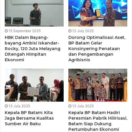
15 September 2025
13 July 2025
HBK Dalam Bayang-
Dorong Optimalisasi Aset,
bayang Ambisi Iskandar-
BP Batam Gelar
Rocky, 120 Juta Melayang
Konsinyering Penataan
Ditengah Himpitan
dan Pengembangan
Ekonomi
Agribisnis
Raja Rafiza turut menjemput warga Sakit yang di rujuk ke
tg.balai untuk memberikan pelayanan kesehatan yang
sejak 2013 dilakukan nya.
Sebelum menjadi anggota DPRD kabupaten Karimun Raja
Rafiza telah melakukan pelayanan kesehatan gratis untuk
13 July 2025
13 July 2025
masyarakat Moro – Durai terhitung sejak tahun 2013.
Kepala BP Batam: Kita
Kepala BP Batam Hadiri
Jaga Bersama Kualitas
Peresmian Pabrik Hilirisasi,
Konsentrasi Raja Rafiza dalam mengurusi masyarakat Moro
Sumber Air Baku
Batam Siap Dukung
– Durai yang membutuhkan pelayanan kesehatan
Pertumbuhan Ekonomi