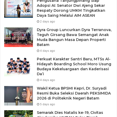
Pengusaha Tanjungpinang Siap
Adopsi AI: Senator Dwi Ajeng Sekar
Respaty Dorong UMKM Tingkatkan
Sebelum nya pada saat meresmikan Rumah Singgah
Daya Saing Melalui AIM ASEAN
“Sahabat Rapi” Raja Rafiza mengungkapkan bahwa hal ini
2 days ago
merupakan wujud dalam menunaikan janji politik nya pada
Dyra Group Luncurkan Dyra Terranova,
masyarakat Dapil II Moro – Durai.
Teguh Girsang Bawa Semangat Anak
Muda Bangun Masa Depan Properti
Batam
“Ada doa masyarakat Moro – Durai yang mengantarkan
4 days ago
saya menjadi wakil rakyat pada saat ini” Sebut Raja Rafiza.
Perkuat Karakter Santri Baru, MTSs Al-
Hidayah Boarding School Moro Usung
Budaya Kekeluargaan dan Kaderisasi
Da’i
4 days ago
Wakil Ketua BPSMI Kepri, Dr. Suryadi
Resmi Buka Seleksi Daerah PEKSIMIDA
2026 di Politeknik Negeri Batam
5 days ago
Semarak Dies Natalis ke-19, Civitas