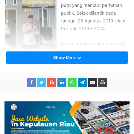
putri yang mencuri perhatian
publik, Sejak dilantik pada
tanggal 28 Agustus 2019 silam.
Periode 2019 – 2024.
Belum genap setahun menjadi
anggota DPRD Karimun, yang
Show More
terpilih mewakili masyarakat
dari daerah pemilihan (Dapil) II
yang mencangkup Kecamatan
Moro – Durai.
Raja Rafiza, ST
Raja Rafiza terus konsisten membuktikan janji politik dan
karya bakti nya untuk masyarakat Moro – Durai yang
menjadi daerah pemilihan nya tersebut.
Hal ini dibuktikan dengan Kurang dari 2 bulan sejak dilantik