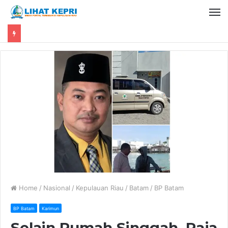
Home
/
Nasional
/
Kepulauan Riau
/
Batam
/
BP Batam
BP Batam
Karimun
Selain Rumah Singgah, Raja