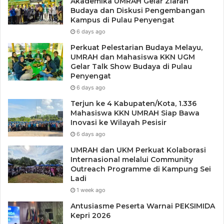
Akademika UMRAH Gelar Ziarah
Budaya dan Diskusi Pengembangan
Kampus di Pulau Penyengat
6 days ago
Perkuat Pelestarian Budaya Melayu,
UMRAH dan Mahasiswa KKN UGM
Pemprov Kepri segera membentuk SMA Tangguh dan
Gelar Talk Show Budaya di Pulau
Kampus Tangguh yang menjadi program percepatan dan
Penyengat
penanganan pandemi Covid-19 untuk Batam.
6 days ago
Terjun ke 4 Kabupaten/Kota, 1.336
Raja Rafiza juga mengatakan, hal ini merupakan inisiatifnya
Mahasiswa KKN UMRAH Siap Bawa
sendiri, karena sangat prihatin ketika masyarakat yang
Inovasi ke Wilayah Pesisir
ingin berobat kerumah sakit tidak ada yang mengurusinya.
6 days ago
UMRAH dan UKM Perkuat Kolaborasi
“Layanan Mobil Kesehatan Gratis berupa Ambulance untuk
Internasional melalui Community
Outreach Programme di Kampung Sei
antar jemput masyarakat yg ingin berobat kerumah sakit di
Ladi
tg.balai Karimun, karena mempermudah masyarakat yang
1 week ago
ingin berobat dirumah sakit”. ungkapnya
Antusiasme Peserta Warnai PEKSIMIDA
Kepri 2026
Rafiza juga menjelaskan, “Saya sudah siapkan tim yang