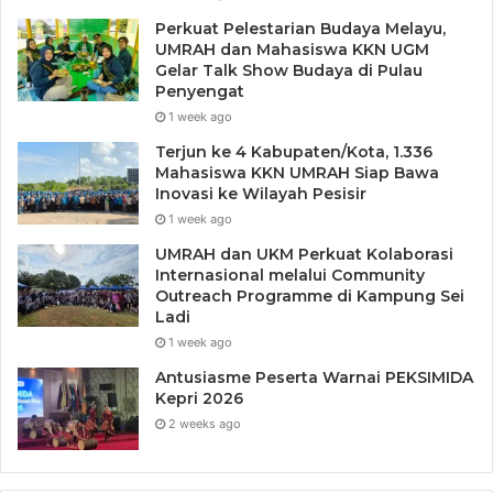
unsur kekerasan, pengkhianatan, pergaulan bebas dan
Perkuat Pelestarian Budaya Melayu,
unsur tidak bermoral lainnya. Sungguh ironis, tayangan
UMRAH dan Mahasiswa KKN UGM
yang memperlihatkan perilaku kurang terpuji justru
Gelar Talk Show Budaya di Pulau
Penyengat
menjadi tontonan yang paling disenangi. Hasilnya sudah
1 week ago
dapat ditebak, perilaku menyimpang di kalangan remaja
semakin meningkat. Memang hal ini menjadi tanggung
Terjun ke 4 Kabupaten/Kota, 1.336
Mahasiswa KKN UMRAH Siap Bawa
jawab kita bersama, namun perlu kita pertanyakan
Inovasi ke Wilayah Pesisir
sejauhmanakah kinerja dari Komisi Penyiaran Indonesia
1 week ago
dan Badan Sensor yang semestinya menyaring semua
UMRAH dan UKM Perkuat Kolaborasi
tayangan dengan saringan yang berpedoman pada nilai-
Internasional melalui Community
nilai Pancasila.
Outreach Programme di Kampung Sei
Ladi
1 week ago
Keenam
, Masalah Narkoba. Permasalahan narkoba telah
menjadi bahaya laten bagi bangsa Indonesia. Narkoba
Antusiasme Peserta Warnai PEKSIMIDA
Kepri 2026
merupakan penjajahan jenis baru dimana keberadaannya
2 weeks ago
akan menghancurkan pondasi bangsa, mulai pelemahan
kemampuan fisik dan pelemahan psikis terutama pada
generasi muda bangsa. Jika kita berpikir sederhana,