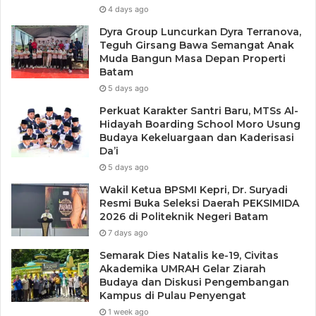
Sering dilihat di media massa yang memberitakan elemen
4 days ago
masyarakat tertentu memaksakan kehendaknya dengan
Dyra Group Luncurkan Dyra Terranova,
Teguh Girsang Bawa Semangat Anak
cara kekerasan kepada elemen masyarakat lainnya.
Muda Bangun Masa Depan Properti
Laporan hasil survei Badan Pusat Statistik di 181
Batam
Kabupaten/Kota, 34 Provinsi dengan melibatkan 12.056
5 days ago
responden sebanyak 89,4 % menyatakan penyebab
Perkuat Karakter Santri Baru, MTSs Al-
permasalahan dan konflik sosial yang terjadi tersebut
Hidayah Boarding School Moro Usung
dikarenakan kurangnya pemahaman dan pengamalan nilai-
Budaya Kekeluargaan dan Kaderisasi
Da’i
nilai Pancasila (Dailami, 2014:3).
5 days ago
Wakil Ketua BPSMI Kepri, Dr. Suryadi
Kelima,
Masalah Dekadensi Moral. Fenomena
Resmi Buka Seleksi Daerah PEKSIMIDA
materialisme, pragmatisme, dan hedonisme yang semakin
2026 di Politeknik Negeri Batam
menggejala saat ini telah mengikis moralitas dan akhlak
7 days ago
masyarakat, khususnya generasi muda. Fenomena ini
Semarak Dies Natalis ke-19, Civitas
terekspresikan dan tersosialisasikan lewat tayangan
Akademika UMRAH Gelar Ziarah
Budaya dan Diskusi Pengembangan
berbagai media massa. Tontonan yang disuguhkan dalam
Kampus di Pulau Penyengat
media televisi dewasa ini sangat banyak mengandung
1 week ago