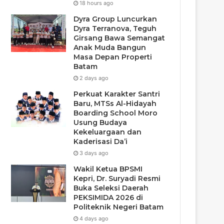
18 hours ago
Dyra Group Luncurkan
Dyra Terranova, Teguh
Girsang Bawa Semangat
Anak Muda Bangun
Masa Depan Properti
Batam
2 days ago
Perkuat Karakter Santri
Baru, MTSs Al-Hidayah
Boarding School Moro
Usung Budaya
Kekeluargaan dan
Kaderisasi Da’i
3 days ago
Wakil Ketua BPSMI
Kepri, Dr. Suryadi Resmi
Buka Seleksi Daerah
PEKSIMIDA 2026 di
Politeknik Negeri Batam
4 days ago