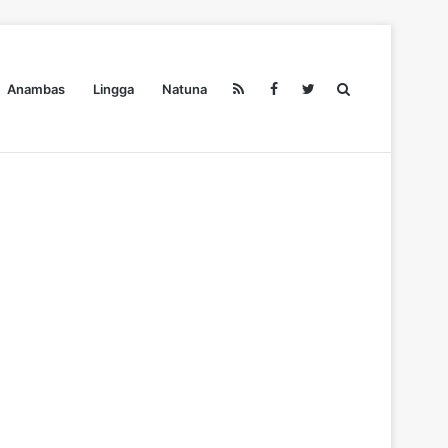
Search
Anambas
Lingga
Natuna
Pendidikan
Ekonomi
Olahraga
Wisata
Redaksi
for