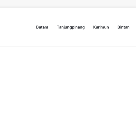
Batam
Tanjungpinang
Karimun
Bintan
Perkuat Karakter Santri Baru, MTSs Al-Hidayah Boarding School Moro Usung Budaya Kekeluargaan dan Kaderisasi Da’i
Nasional
Lifestyle