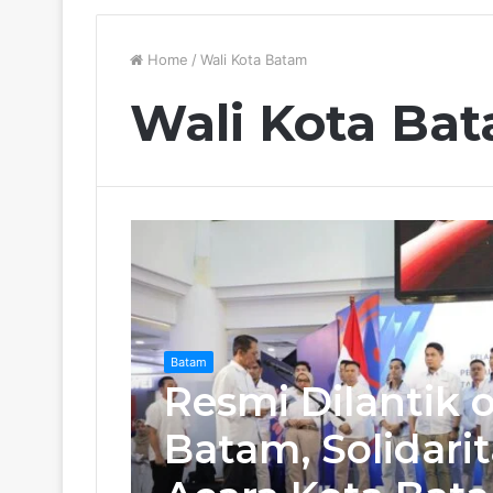
Home
/
Wali Kota Batam
Wali Kota Ba
Batam
Resmi Dilantik 
Batam, Solidar