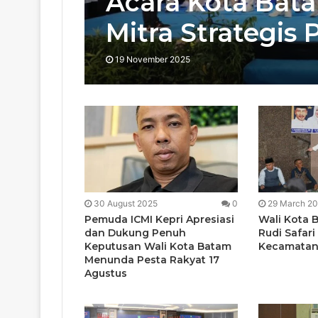
Acara Kota Bat
Mitra Strategis
19 November 2025
30 August 2025
0
29 March 2
Pemuda ICMI Kepri Apresiasi
Wali Kota
dan Dukung Penuh
Rudi Safar
Keputusan Wali Kota Batam
Kecamatan
Menunda Pesta Rakyat 17
Agustus