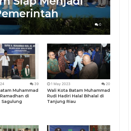
am Siap Menjadi
 Pemerintah
0
024
39
1 May 2023
20
 Batam Muhammad
Wali Kota Batam Muhammad
i Ramadhan di
Rudi Hadiri Halal Bihalal di
 Sagulung
Tanjung Riau