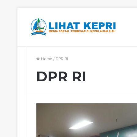
Berita Hangat
Home
/
DPR RI
DPR RI