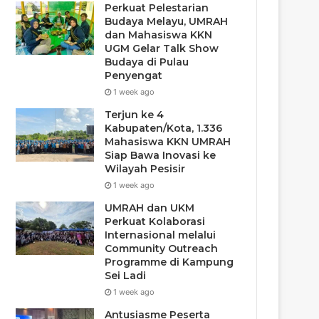
Perkuat Pelestarian
Budaya Melayu, UMRAH
dan Mahasiswa KKN
UGM Gelar Talk Show
Budaya di Pulau
Penyengat
1 week ago
Terjun ke 4
Kabupaten/Kota, 1.336
Mahasiswa KKN UMRAH
Siap Bawa Inovasi ke
Wilayah Pesisir
1 week ago
UMRAH dan UKM
Perkuat Kolaborasi
Internasional melalui
Community Outreach
Programme di Kampung
Sei Ladi
1 week ago
Antusiasme Peserta