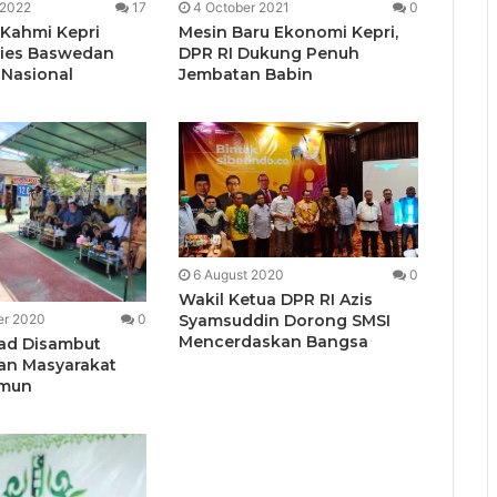
 2022
17
4 October 2021
0
 Kahmi Kepri
Mesin Baru Ekonomi Kepri,
ies Baswedan
DPR RI Dukung Penuh
Nasional
Jembatan Babin
6 August 2020
0
Wakil Ketua DPR RI Azis
Syamsuddin Dorong SMSI
er 2020
0
Mencerdaskan Bangsa
ad Disambut
an Masyarakat
imun