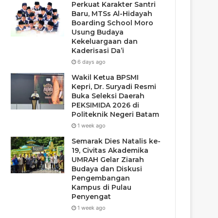
Perkuat Karakter Santri
Baru, MTSs Al-Hidayah
Boarding School Moro
Usung Budaya
Kekeluargaan dan
Kaderisasi Da’i
6 days ago
Wakil Ketua BPSMI
Kepri, Dr. Suryadi Resmi
Buka Seleksi Daerah
PEKSIMIDA 2026 di
Politeknik Negeri Batam
1 week ago
Semarak Dies Natalis ke-
19, Civitas Akademika
UMRAH Gelar Ziarah
Budaya dan Diskusi
Pengembangan
Kampus di Pulau
Penyengat
1 week ago