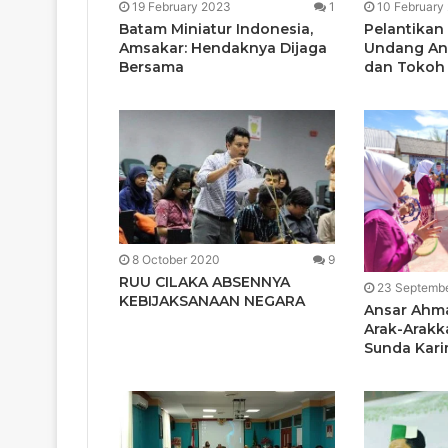
19 February 2023
1
10 February
Batam Miniatur Indonesia,
Pelantikan
Amsakar: Hendaknya Dijaga
Undang An
Bersama
dan Tokoh 
8 October 2020
9
RUU CILAKA ABSENNYA
23 Septemb
KEBIJAKSANAAN NEGARA
Ansar Ahm
Arak-Arakk
Sunda Kar