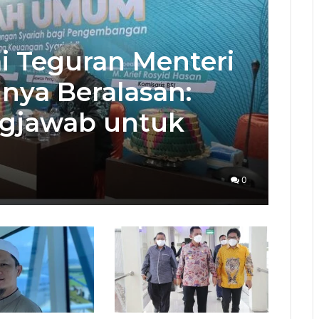
ai Teguran Menteri
nnya Beralasan:
gjawab untuk
0