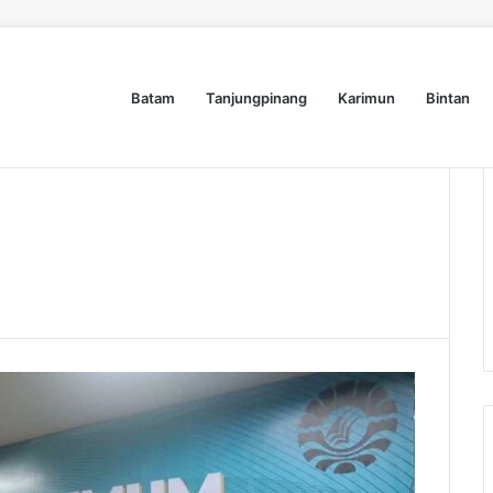
Batam
Tanjungpinang
Karimun
Bintan
Dyra Group Luncurkan Dyra Terranova, Teguh Girsang Bawa Semangat Anak Muda Bangun Masa Depan Properti Batam
Nasional
Lifestyle