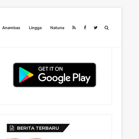
Search
Anambas
Lingga
Natuna
Pendidikan
Ekonomi
Olahraga
Wisata
Redaksi
for
BERITA TERBARU