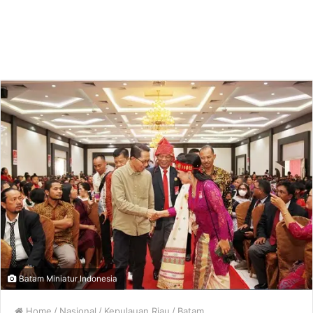
Batam Miniatur Indonesia
Home
/
Nasional
/
Kepulauan Riau
/
Batam