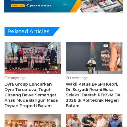
Amsakar berharap seluruh elemen atau komunitas
masyarakat hendaknya memaknai Batam sebagai rumah
bersama.
“Makanya tugas kita yang hendaknya menjaga secara
Related Articles
bersama,” ujarnya.
Selain itu, Amsakar berterimakasih atas dukungan
masyarakat, termasuk PSBI yang mendukung program Wali
Kota Batam Muhammad Rudi dan dirinya. Sehingga Batam
kini semakin maju.
6 days ago
1 week ago
Dyra Group Luncurkan
Wakil Ketua BPSMI Kepri,
“Di forum ini saya ingin sampaikan terimakasih, terus
Dyra Terranova, Teguh
Dr. Suryadi Resmi Buka
Girsang Bawa Semangat
Seleksi Daerah PEKSIMIDA
bersatu padu. Membuat Batam semakin hebat dan dahsyat
Anak Muda Bangun Masa
2026 di Politeknik Negeri
lagi,” ujarnya.
Depan Properti Batam
Batam