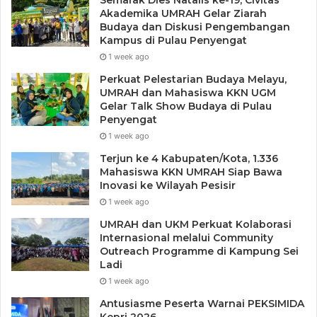
Akademika UMRAH Gelar Ziarah
Budaya dan Diskusi Pengembangan
Kampus di Pulau Penyengat
1 week ago
Perkuat Pelestarian Budaya Melayu,
UMRAH dan Mahasiswa KKN UGM
Tags
Amsakar Achmad
Batam Miniatur Indonesia
DPR RI
Gelar Talk Show Budaya di Pulau
Penyengat
DPRD Kepri
Golden Prawn
Jumaga Nadeak
Kepolda Kepri
1 week ago
PSBI Batam
Wakil Wali Kota Batam
Terjun ke 4 Kabupaten/Kota, 1.336
Mahasiswa KKN UMRAH Siap Bawa
Inovasi ke Wilayah Pesisir
1 week ago
UMRAH dan UKM Perkuat Kolaborasi
Internasional melalui Community
Outreach Programme di Kampung Sei
Ladi
1 week ago
Antusiasme Peserta Warnai PEKSIMIDA
Kepri 2026