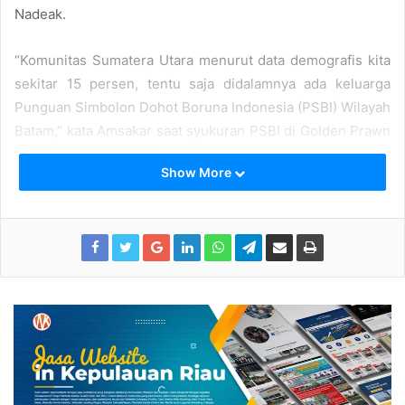
Nadeak.
“Komunitas Sumatera Utara menurut data demografis kita
sekitar 15 persen, tentu saja didalamnya ada keluarga
Punguan Simbolon Dohot Boruna Indonesia (PSBI) Wilayah
Batam,” kata Amsakar saat syukuran PSBI di Golden Prawn
C, Minggu (19/2/2023).
Show More
Dengan ragamnya latar belakang penduduknya, Batam
telah membuktikan bahwa keberagaman justru merupakan
kekuatan melejitkan pembangunan daerah.
“Analogi saya sederhana, keberagaman ini ibarat orkestra.
Ada yang main biola, keyboard dan alat musik lainnya,
dimainkan bersamaan menimbulkan bunyian yang merdu
didengar,” ujarnya.