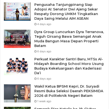
Pengusaha Tanjungpinang Siap
Adopsi AI: Senator Dwi Ajeng Sekar
Respaty Dorong UMKM Tingkatkan
Daya Saing Melalui AIM ASEAN
4 days ago
Dyra Group Luncurkan Dyra Terranova,
Teguh Girsang Bawa Semangat Anak
Muda Bangun Masa Depan Properti
Batam
6 days ago
Perkuat Karakter Santri Baru, MTSs Al-
Hidayah Boarding School Moro Usung
Budaya Kekeluargaan dan Kaderisasi
Da’i
6 days ago
Wakil Ketua BPSMI Kepri, Dr. Suryadi
Resmi Buka Seleksi Daerah PEKSIMIDA
2026 di Politeknik Negeri Batam
1 week ago
Semarak Dies Natalis ke-19, Civitas