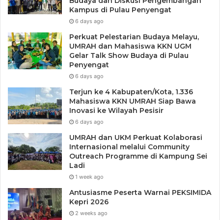
Budaya dan Diskusi Pengembangan
Kampus di Pulau Penyengat
6 days ago
Tags
HUT RI ke-80
ODGJ
PUB Batam
Perkuat Pelestarian Budaya Melayu,
Yayasan Muhammad Alfateh
UMRAH dan Mahasiswa KKN UGM
Gelar Talk Show Budaya di Pulau
Penyengat
6 days ago
Terjun ke 4 Kabupaten/Kota, 1.336
Mahasiswa KKN UMRAH Siap Bawa
Inovasi ke Wilayah Pesisir
6 days ago
UMRAH dan UKM Perkuat Kolaborasi
Internasional melalui Community
Outreach Programme di Kampung Sei
Ladi
1 week ago
Antusiasme Peserta Warnai PEKSIMIDA
Kepri 2026
2 weeks ago