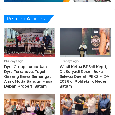
kita semua dapat merasakan kebahagiaan dari nilai-nilai
kemerdekaan dan mampu mengisi kemerdekaan pada saat
Related Articles
ini maupun di masa mendatang,” ujar Ki Herru, Ketua
Perkumpulan Urang Banten (PUB) Kota Batam.
Perayaan ini menjadi bukti nyata bahwa semangat
kemerdekaan dapat dirasakan oleh semua lapisan
masyarakat, sekaligus menjadi momen untuk
menumbuhkan kebersamaan, kepedulian, dan rasa syukur
4 days ago
6 days ago
atas nikmat kemerdekaan yang telah diperjuangkan para
Dyra Group Luncurkan
Wakil Ketua BPSMI Kepri,
Dyra Terranova, Teguh
Dr. Suryadi Resmi Buka
pahlawan bangsa.
Girsang Bawa Semangat
Seleksi Daerah PEKSIMIDA
Anak Muda Bangun Masa
2026 di Politeknik Negeri
Depan Properti Batam
Batam