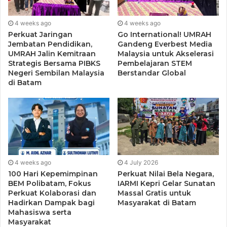
4 weeks ago
4 weeks ago
Perkuat Jaringan
Go International! UMRAH
Jembatan Pendidikan,
Gandeng Everbest Media
UMRAH Jalin Kemitraan
Malaysia untuk Akselerasi
Strategis Bersama PIBKS
Pembelajaran STEM
Negeri Sembilan Malaysia
Berstandar Global
di Batam
4 weeks ago
4 July 2026
100 Hari Kepemimpinan
Perkuat Nilai Bela Negara,
BEM Polibatam, Fokus
IARMI Kepri Gelar Sunatan
Perkuat Kolaborasi dan
Massal Gratis untuk
Hadirkan Dampak bagi
Masyarakat di Batam
Mahasiswa serta
Masyarakat