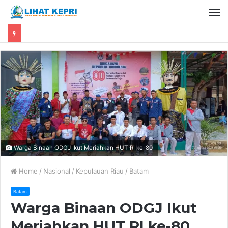
Warga Binaan ODGJ Ikut Meriahkan HUT RI ke-80
Home
/
Nasional
/
Kepulauan Riau
/
Batam
Batam
Warga Binaan ODGJ Ikut
Meriahkan HUT RI ke-80