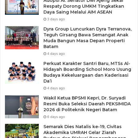
Adopsi AI: Senator Dwi Ajeng Sekar
Respaty Dorong UMKM Tingkatkan
Daya Saing Melalui AIM ASEAN
3 days ago
Dyra Group Luncurkan Dyra Terranova,
Teguh Girsang Bawa Semangat Anak
Muda Bangun Masa Depan Properti
Batam
4 days ago
Perkuat Karakter Santri Baru, MTSs Al-
Hidayah Boarding School Moro Usung
Budaya Kekeluargaan dan Kaderisasi
Da’i
4 days ago
Wakil Ketua BPSMI Kepri, Dr. Suryadi
Resmi Buka Seleksi Daerah PEKSIMIDA
2026 di Politeknik Negeri Batam
6 days ago
Semarak Dies Natalis ke-19, Civitas
Akademika UMRAH Gelar Ziarah