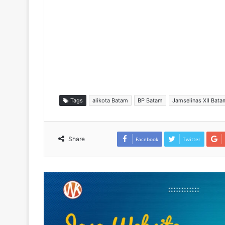
Tags
alikota Batam
BP Batam
Jamselinas XII Bat
Share
Facebook
Twitter