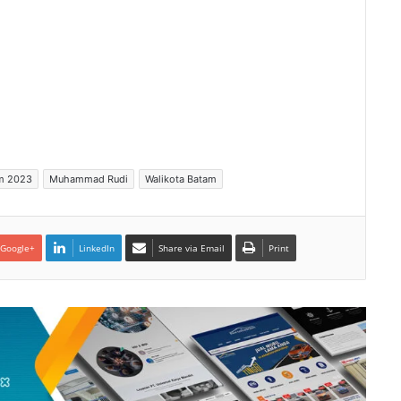
am 2023
Muhammad Rudi
Walikota Batam
Google+
LinkedIn
Share via Email
Print