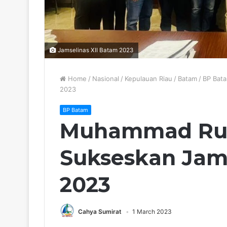
Jamselinas XII Batam 2023
Home
/
Nasional
/
Kepulauan Riau
/
Batam
/
BP Bat
2023
BP Batam
Muhammad Rud
Sukseskan Jams
2023
Cahya Sumirat
1 March 2023