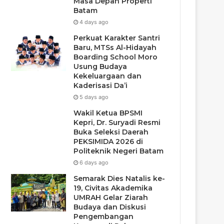
Masa Depan Properti
Batam
4 days ago
Perkuat Karakter Santri
Baru, MTSs Al-Hidayah
Boarding School Moro
Usung Budaya
Kekeluargaan dan
Kaderisasi Da’i
5 days ago
Wakil Ketua BPSMI
Kepri, Dr. Suryadi Resmi
Buka Seleksi Daerah
PEKSIMIDA 2026 di
Politeknik Negeri Batam
6 days ago
Semarak Dies Natalis ke-
19, Civitas Akademika
UMRAH Gelar Ziarah
Budaya dan Diskusi
Pengembangan