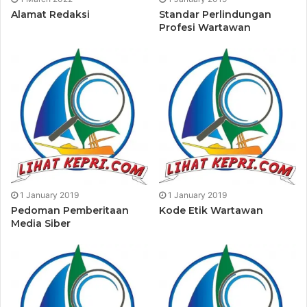
Alamat Redaksi
Standar Perlindungan
Penelitian dan Pengembangan
Profesi Wartawan
Team Work
Konsultan Media
Hos Arie Rhamadhan Sibarani, SH.MH
Penasehat Hukum
Amir Mahmud, S.Ag., MH. C.L.A
1 January 2019
1 January 2019
Pedoman Pemberitaan
Kode Etik Wartawan
Media Siber