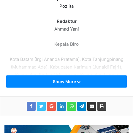
Pozlita
Redaktur
Ahmad Yani
Kepala Biro
Kota Batam (Irgi Ananda Pratama), Kota Tanjungpinang
(Muhammad Ade), Kabupaten Karimun (Junaidi Fajri),
Kabupaten Bintan ( Masirwan), Kabupaten Lingga
Show More
(Karyano), Kabupaten Natuna (Muhammad Amin),
Kabupaten Kepulauan Anambas (Khaidir)
Kontributor
Ridarman Bay, Chalima Chalik, Eja, Muhammad Ade Reski,
Bustanul Ilmi, Irwansyah, Parizal