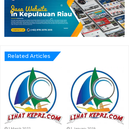
IT Support
Muhammad Ali
Marketing
Sopian, A.Md., Ak
Bagian Iklan dan Kerjasama
Lenzoe Purba
Related Articles
Video Editing
Adithya Desvriyandi
Sosial Media
Rasyid
Sekred, Adm dan Keuangan
Muhammad Arifin
1 March 2022
1 January 2019