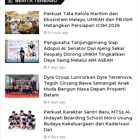
BERITA TERBARU
Perkuat Tata Kelola Maritim dan
Ekosistem Melayu, UMRAH dan PB ISMI
Matangkan Persiapan ICSM 2026
10 hours ago
Pengusaha Tanjungpinang Siap
Adopsi AI: Senator Dwi Ajeng Sekar
Respaty Dorong UMKM Tingkatkan
Daya Saing Melalui AIM ASEAN
3 days ago
Dyra Group Luncurkan Dyra Terranova,
Teguh Girsang Bawa Semangat Anak
Muda Bangun Masa Depan Properti
Batam
4 days ago
Perkuat Karakter Santri Baru, MTSs Al-
Hidayah Boarding School Moro Usung
Budaya Kekeluargaan dan Kaderisasi
Da’i
4 days ago