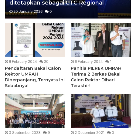
ditetapkan sebagai CTC Regional
Kepulauan Riau untuk Tujuh Skema
20 January 2026
0
Sertifikasi Berstandar TUV Rheinland
6 February 2024
20
6 February 2024
1
Pendaftaran Bakal Calon
Panitia PILREK UMRAH
Rektor UMRAH
Terima 2 Berkas Bakal
Diperpanjang, Ternyata Ini
Calon Rektor Dihari
Sebabnya!
Terakhir!
3 September 2023
9
2 December 2021
0