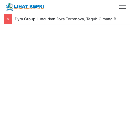
Dyra Group Luncurkan Dyra Terranova, Teguh Girsang Bawa Semangat Anak Muda Bangun Masa Depan Properti Batam