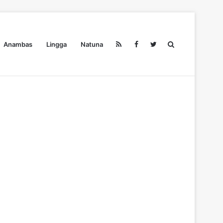
Search
Anambas
Lingga
Natuna
Pendidikan
Ekonomi
Olahraga
Wisata
Redaksi
for