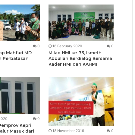
0
16 February 2020
0
rap Mahfud MD
Milad HMI ke-73, Ismeth
ah Perbatasan
Abdullah Berdialog Bersama
Kader HMI dan KAHMI
2020
0
Pemprov Kepri
Jalur Masuk dari
18 November 2019
0