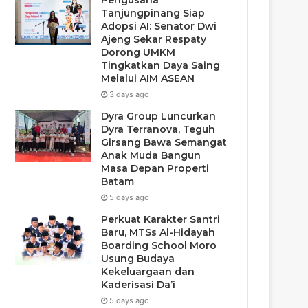
Pengusaha
Tanjungpinang Siap
Adopsi AI: Senator Dwi
Ajeng Sekar Respaty
Dorong UMKM
Tingkatkan Daya Saing
Melalui AIM ASEAN
3 days ago
Dyra Group Luncurkan
Dyra Terranova, Teguh
Girsang Bawa Semangat
Anak Muda Bangun
Masa Depan Properti
Batam
5 days ago
Perkuat Karakter Santri
Baru, MTSs Al-Hidayah
Boarding School Moro
Usung Budaya
Kekeluargaan dan
Kaderisasi Da’i
5 days ago