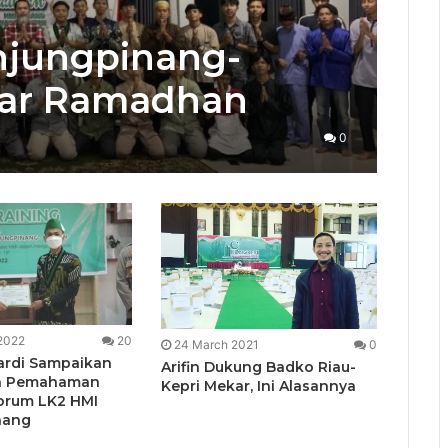
njungpinang-
yiar Ramadhan
0
2022
20
24 March 2021
0
ardi Sampaikan
Arifin Dukung Badko Riau-
a Pemahaman
Kepri Mekar, Ini Alasannya
Forum LK2 HMI
nang