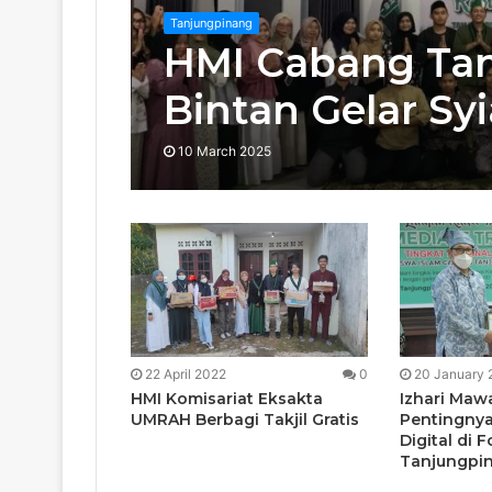
Tanjungpinang
HMI Cabang Ta
Bintan Gelar S
10 March 2025
22 April 2022
0
20 January 
HMI Komisariat Eksakta
Izhari Maw
UMRAH Berbagi Takjil Gratis
Pentingny
Digital di 
Tanjungpi