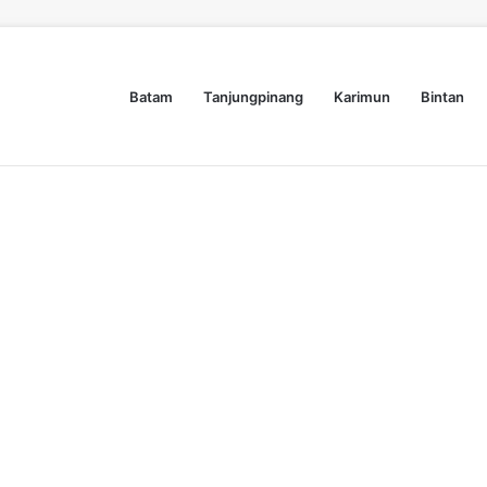
Batam
Tanjungpinang
Karimun
Bintan
Dyra Group Luncurkan Dyra Terranova, Teguh Girsang Bawa Semangat Anak Muda Bangun Masa Depan Properti Batam
Nasional
Lifestyle