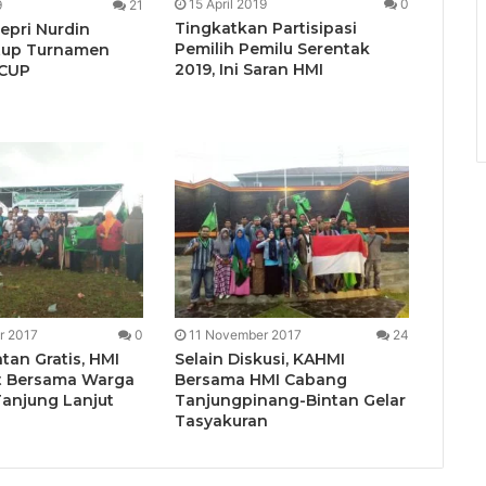
15 April 2019
0
9
21
Tingkatkan Partisipasi
epri Nurdin
Pemilih Pemilu Serentak
utup Turnamen
2019, Ini Saran HMI
 CUP
r 2017
0
11 November 2017
24
tan Gratis, HMI
Selain Diskusi, KAHMI
t Bersama Warga
Bersama HMI Cabang
anjung Lanjut
Tanjungpinang-Bintan Gelar
Tasyakuran