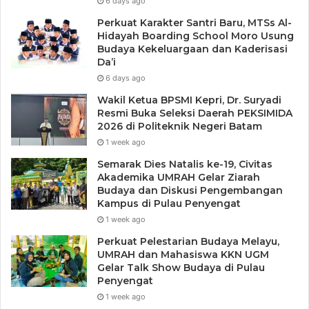
6 days ago
Perkuat Karakter Santri Baru, MTSs Al-
Hidayah Boarding School Moro Usung
Budaya Kekeluargaan dan Kaderisasi
Da’i
6 days ago
Wakil Ketua BPSMI Kepri, Dr. Suryadi
Resmi Buka Seleksi Daerah PEKSIMIDA
2026 di Politeknik Negeri Batam
1 week ago
Semarak Dies Natalis ke-19, Civitas
Akademika UMRAH Gelar Ziarah
Budaya dan Diskusi Pengembangan
Kampus di Pulau Penyengat
1 week ago
Perkuat Pelestarian Budaya Melayu,
UMRAH dan Mahasiswa KKN UGM
Gelar Talk Show Budaya di Pulau
Penyengat
1 week ago