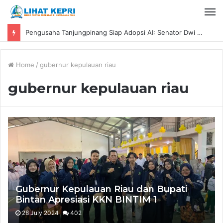
Pengusaha Tanjungpinang Siap Adopsi AI: Senator Dwi Ajeng Sekar Respaty Dorong UMKM Tingkatkan Daya Saing Melalui AIM ASEAN
Home
/
gubernur kepulauan riau
gubernur kepulauan riau
Gubernur Kepulauan Riau dan Bupati
Bintan Apresiasi KKN BINTIM 1
28 July 2024
402