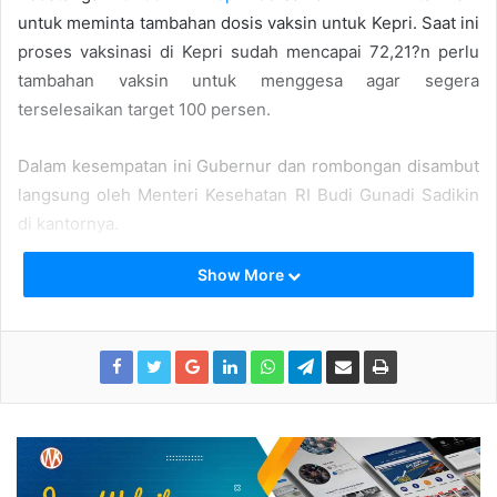
untuk meminta tambahan dosis vaksin untuk Kepri. Saat ini
proses vaksinasi di Kepri sudah mencapai 72,21?n perlu
tambahan vaksin untuk menggesa agar segera
terselesaikan target 100 persen.
Dalam kesempatan ini Gubernur dan rombongan disambut
langsung oleh Menteri Kesehatan RI Budi Gunadi Sadikin
di kantornya.
Show More
“Selalu saya katakan bahwa vaksin untuk membentuk
herd
immunity
. Saat ini total masyarakat yang sudah di vaksin di
Kepri sudah mencapai 72, 21 persen. Kita minta tambahan
vaksin kepada bapak menteri agar bisa kita gesa 100
persen. Jika sudah 100 persen baru kita
action
di
pemulihan ekonomi,” kata Gubernur.
Tambahan dosis vaksin yang diminta oleh Gubernur ini