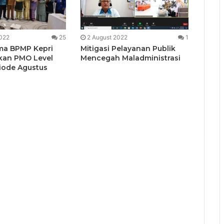
022
25
2 August 2022
1
ma BPMP Kepri
Mitigasi Pelayanan Publik
kan PMO Level
Mencegah Maladministrasi
iode Agustus