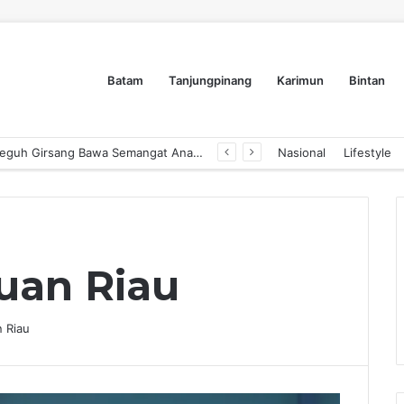
Batam
Tanjungpinang
Karimun
Bintan
Dyra Group Luncurkan Dyra Terranova, Teguh Girsang Bawa Semangat Anak Muda Bangun Masa Depan Properti Batam
Nasional
Lifestyle
uan Riau
n Riau