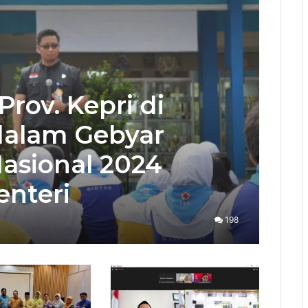
ov. Kepri di
dalam Gebyar
asional 2024
nteri
198