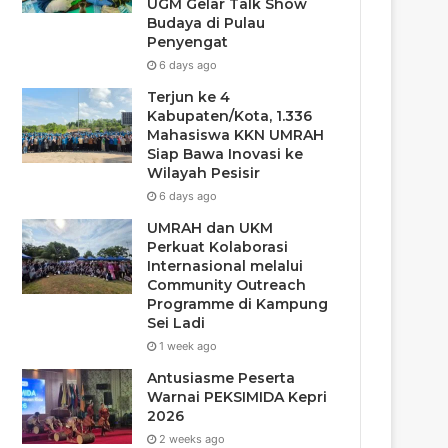
UGM Gelar Talk Show
Budaya di Pulau
Penyengat
6 days ago
Terjun ke 4
Kabupaten/Kota, 1.336
Mahasiswa KKN UMRAH
Siap Bawa Inovasi ke
Wilayah Pesisir
6 days ago
UMRAH dan UKM
Perkuat Kolaborasi
Internasional melalui
Community Outreach
Programme di Kampung
Sei Ladi
1 week ago
Antusiasme Peserta
Warnai PEKSIMIDA Kepri
2026
2 weeks ago