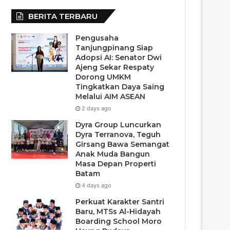
BERITA TERBARU
Pengusaha
Tanjungpinang Siap
Adopsi AI: Senator Dwi
Ajeng Sekar Respaty
Dorong UMKM
Tingkatkan Daya Saing
Melalui AIM ASEAN
2 days ago
Dyra Group Luncurkan
Dyra Terranova, Teguh
Girsang Bawa Semangat
Anak Muda Bangun
Masa Depan Properti
Batam
4 days ago
Perkuat Karakter Santri
Baru, MTSs Al-Hidayah
Boarding School Moro