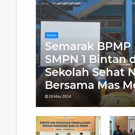
Bintan
Semarak BPMP Pr
SMPN 1 Bintan 
Sekolah Sehat N
Bersama Mas Me
29 May 2024