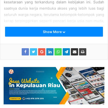
kesetaraan yang terkandung dalam kebijakan ini. Sudah
saatnya dunia kerja membuka akses yang lebih luas bagi
seluruh warga negara, terutama kelompok-kelompok yang
kerap terpinggirkan seperti pencari kerja usia non-muda,
penyandang disabilitas, dan perempuan yang telah
Show More
menikah.
Namun, Pemuda ICMI Kepulauan Riau juga menilai bahwa
pelaksanaan kebijakan ini memerlukan kebijaksanaan dan
pendekatan yang proporsional. Dunia kerja memiliki
keragaman jenis profesi yang masing-masing memiliki
tuntutan kompetensi, termasuk dalam beberapa hal yang
berkaitan dengan fisik atau representasi diri.
“Untuk itu, kami berharap kebijakan ini tidak diterapkan
secara kaku atau justru menyulitkan pelaku usaha dalam
mencari SDM yang tepat,” ujar Ketua Pemuda ICMI