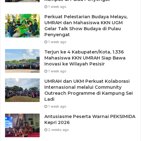
1 week ago
Perkuat Pelestarian Budaya Melayu,
UMRAH dan Mahasiswa KKN UGM
Gelar Talk Show Budaya di Pulau
Penyengat
1 week ago
Terjun ke 4 Kabupaten/Kota, 1.336
Mahasiswa KKN UMRAH Siap Bawa
Inovasi ke Wilayah Pesisir
1 week ago
UMRAH dan UKM Perkuat Kolaborasi
Internasional melalui Community
Outreach Programme di Kampung Sei
Ladi
1 week ago
Antusiasme Peserta Warnai PEKSIMIDA
Tags
Pemuda ICMI Kepri
Rekrutmen Kerja
Kepri 2026
2 weeks ago