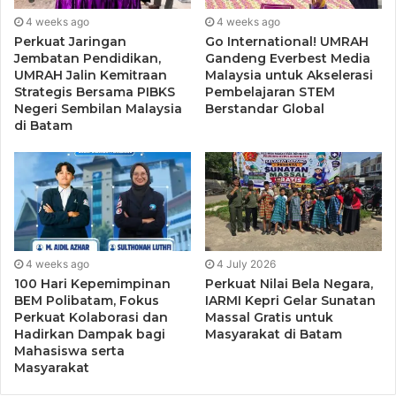
“Pemuda ICMI Kepri meyakini bahwa keadilan dalam
4 weeks ago
4 weeks ago
kesempatan kerja adalah bagian dari cita-cita bangsa yang
Perkuat Jaringan
Go International! UMRAH
Jembatan Pendidikan,
Gandeng Everbest Media
beradab. Dunia kerja tidak boleh menjadi tempat lahirnya
UMRAH Jalin Kemitraan
Malaysia untuk Akselerasi
ketimpangan baru. Siapa pun yang memiliki integritas dan
Strategis Bersama PIBKS
Pembelajaran STEM
kompetensi, harus diberi ruang untuk berkembang dan
Negeri Sembilan Malaysia
Berstandar Global
di Batam
berkontribusi,” ujarnya.
4 weeks ago
4 July 2026
100 Hari Kepemimpinan
Perkuat Nilai Bela Negara,
BEM Polibatam, Fokus
IARMI Kepri Gelar Sunatan
Perkuat Kolaborasi dan
Massal Gratis untuk
Hadirkan Dampak bagi
Masyarakat di Batam
Mahasiswa serta
Masyarakat