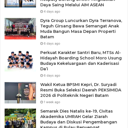
Daya Saing Melalui AIM ASEAN
4 days ago
Dyra Group Luncurkan Dyra Terranova,
Teguh Girsang Bawa Semangat Anak
Muda Bangun Masa Depan Properti
Batam
6 days ago
Perkuat Karakter Santri Baru, MTSs Al-
Hidayah Boarding School Moro Usung
Budaya Kekeluargaan dan Kaderisasi
Da’i
6 days ago
Wakil Ketua BPSMI Kepri, Dr. Suryadi
Resmi Buka Seleksi Daerah PEKSIMIDA
2026 di Politeknik Negeri Batam
1 week ago
Semarak Dies Natalis ke-19, Civitas
Akademika UMRAH Gelar Ziarah
Budaya dan Diskusi Pengembangan
Kampus di Pulau Penyengat