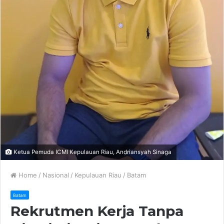
Ketua Pemuda ICMI Kepulauan Riau, Andriansyah Sinaga
Home
/
Nasional
/
Kepulauan Riau
/
Batam
Batam
Rekrutmen Kerja Tanpa