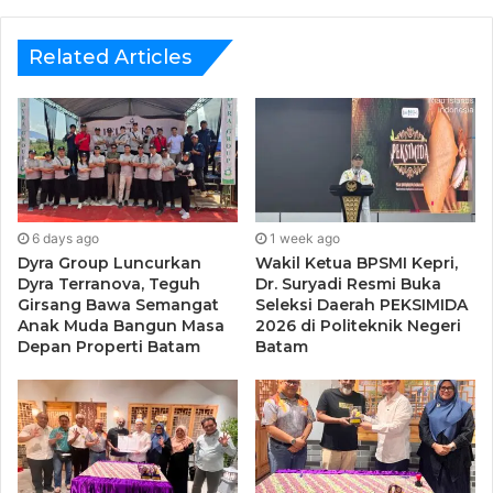
Kepulauan Riau, Andriansyah Sinaga
Related Articles
Andriansyah Sinaga juga mengajak semua pihak
pemerintah, pengusaha, akademisi, dan masyarakat sipil
untuk menjadikan kebijakan ini sebagai momentum
perbaikan sistem rekrutmen yang lebih adil dan berbasis
kompetensi.
“Pemerintah daerah juga kami dorong untuk aktif
6 days ago
1 week ago
menyosialisasikan kebijakan ini secara masif dan memberi
Dyra Group Luncurkan
Wakil Ketua BPSMI Kepri,
Dyra Terranova, Teguh
Dr. Suryadi Resmi Buka
ruang dialog bersama pelaku usaha agar tidak terjadi
Girsang Bawa Semangat
Seleksi Daerah PEKSIMIDA
kesalahpahaman,” ujarnya.
Anak Muda Bangun Masa
2026 di Politeknik Negeri
Depan Properti Batam
Batam
Tak kalah penting, perlu dibangun sistem pengawasan dan
pelaporan yang kuat untuk memastikan bahwa praktik
diskriminasi benar-benar bisa ditekan, bukan sekadar di
atas kertas.