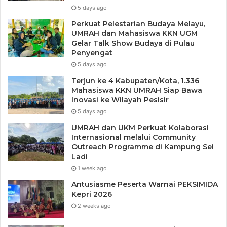
5 days ago
Perkuat Pelestarian Budaya Melayu,
UMRAH dan Mahasiswa KKN UGM
Gelar Talk Show Budaya di Pulau
Penyengat
5 days ago
Terjun ke 4 Kabupaten/Kota, 1.336
Mahasiswa KKN UMRAH Siap Bawa
Inovasi ke Wilayah Pesisir
5 days ago
UMRAH dan UKM Perkuat Kolaborasi
Internasional melalui Community
Outreach Programme di Kampung Sei
Ladi
Tags
Kantor GTK Kepri
Pemko Tanjungpinang
1 week ago
Antusiasme Peserta Warnai PEKSIMIDA
Kepri 2026
2 weeks ago