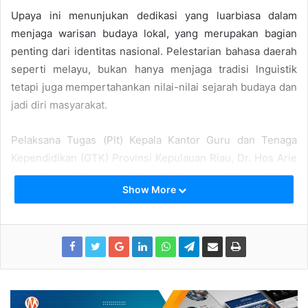
Upaya ini menunjukan dedikasi yang luarbiasa dalam
menjaga warisan budaya lokal, yang merupakan bagian
penting dari identitas nasional. Pelestarian bahasa daerah
seperti melayu, bukan hanya menjaga tradisi lnguistik
tetapi juga mempertahankan nilai-nilai sejarah budaya dan
jadi diri masyarakat.
Pelaksana Tugas (Plt) Kepala Kantor Guru dan Tenaga
Kependidikan (GTK) Provinsi Kepulauan Riau, Dr. Hos Arie
Ramadhan Sibarani, S.H., M.H. mengatakan bahwa
Show More
penghargaan ini seharusnya menjadi motovasi bagi
pemerintah daerah lain untuk mengambil langlka serupa
dalam melestarikan bahasa dan budaya daerah masing-
masing.
“Saya berharap, Pemko Tanjungpinang terus berinovasi
dalam mengembangkan pelertarian bahasa melayu dan