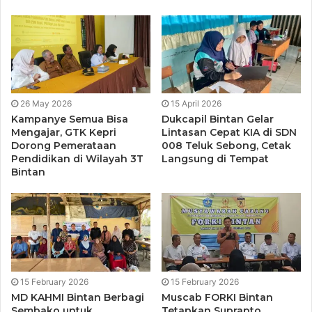
Nasional (FBIN) Tahun 2025, yang digelar pada Senin, 26
Mei 2025 di Gedung Merah Putih Pusat Pelatihan Sumber
Daya Manusia (PPSDM) Kemendikdasmen, Depok, Jawa
Barat.
26 May 2026
15 April 2026
Kampanye Semua Bisa
Dukcapil Bintan Gelar
Mengajar, GTK Kepri
Lintasan Cepat KIA di SDN
Dorong Pemerataan
008 Teluk Sebong, Cetak
Pendidikan di Wilayah 3T
Langsung di Tempat
Bintan
15 February 2026
15 February 2026
MD KAHMI Bintan Berbagi
Muscab FORKI Bintan
Sembako untuk
Tetapkan Suprapto