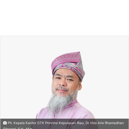
Plt. Kepala Kantor GTK Provinsi Kepulauan Riau, Dr. Hos Arie Rhamadhan