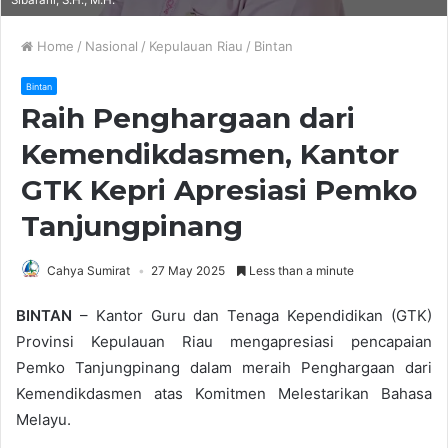
Sibarani, S.H., M.H.
Home
/
Nasional
/
Kepulauan Riau
/
Bintan
Bintan
Raih Penghargaan dari
Kemendikdasmen, Kantor
GTK Kepri Apresiasi Pemko
Tanjungpinang
Cahya Sumirat
27 May 2025
Less than a minute
BINTAN
– Kantor Guru dan Tenaga Kependidikan (GTK)
Provinsi Kepulauan Riau mengapresiasi pencapaian
Pemko Tanjungpinang dalam meraih Penghargaan dari
Kemendikdasmen atas Komitmen Melestarikan Bahasa
Melayu.