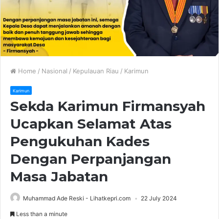
Home
/
Nasional
/
Kepulauan Riau
/
Karimun
Karimun
Sekda Karimun Firmansyah
Ucapkan Selamat Atas
Pengukuhan Kades
Dengan Perpanjangan
Masa Jabatan
Muhammad Ade Reski - Lihatkepri.com
22 July 2024
Less than a minute