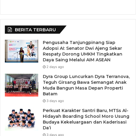
BERITA TERBARU
Pengusaha Tanjungpinang Siap
Adopsi AI: Senator Dwi Ajeng Sekar
Respaty Dorong UMKM Tingkatkan
Daya Saing Melalui AIM ASEAN
2 days ago
Dyra Group Luncurkan Dyra Terranova,
Teguh Girsang Bawa Semangat Anak
Muda Bangun Masa Depan Properti
Batam
3 days ago
Perkuat Karakter Santri Baru, MTSs Al-
Hidayah Boarding School Moro Usung
Budaya Kekeluargaan dan Kaderisasi
Da’i
3 days ago