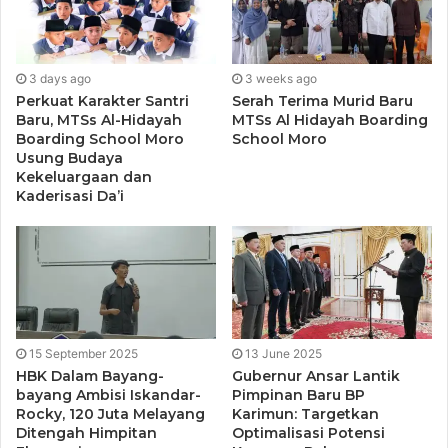
Karenanya, program pembangunan yang akan dijalankan
dapat dijalankan dengan lebih optimal.
3 days ago
3 weeks ago
“Dengan perpanjangan masa jabatan ini, semoga Kepala
Perkuat Karakter Santri
Serah Terima Murid Baru
Desa dapat menjalankan amanah dengan baik dan penuh
Baru, MTSs Al-Hidayah
MTSs Al Hidayah Boarding
Boarding School Moro
School Moro
tanggung jawab sehingga membawa kemajuan dan
Usung Budaya
kesejahteraan bagi masyarakat Desa”. Tutup Firman
Kekeluargaan dan
Kaderisasi Da’i
15 September 2025
13 June 2025
HBK Dalam Bayang-
Gubernur Ansar Lantik
bayang Ambisi Iskandar-
Pimpinan Baru BP
Rocky, 120 Juta Melayang
Karimun: Targetkan
Ditengah Himpitan
Optimalisasi Potensi