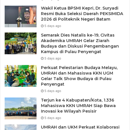
Wakil Ketua BPSMI Kepri, Dr. Suryadi
Resmi Buka Seleksi Daerah PEKSIMIDA
2026 di Politeknik Negeri Batam
5 days ago
Semarak Dies Natalis ke-19, Civitas
Akademika UMRAH Gelar Ziarah
Budaya dan Diskusi Pengembangan
Kampus di Pulau Penyengat
5 days ago
Perkuat Pelestarian Budaya Melayu,
UMRAH dan Mahasiswa KKN UGM
Gelar Talk Show Budaya di Pulau
Penyengat
5 days ago
Terjun ke 4 Kabupaten/Kota, 1.336
Mahasiswa KKN UMRAH Siap Bawa
Inovasi ke Wilayah Pesisir
Tags
Bupati Karimun 2024
Kabupaten Karimun
5 days ago
Muhammd Firmansyah
Perpanjangan Masa Jabatan Kades
UMRAH dan UKM Perkuat Kolaborasi