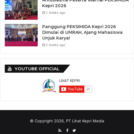
Antusiasme Peserta Warnai PEKSIMIDA
Kepri 2026
2 weeks ago
Panggung PEKSIMIDA Kepri 2026
Dimulai di UMRAH, Ajang Mahasiswa
Unjuk Karya!
2 weeks ago
YOUTUBE OFFICIAL
Tags
Bupati Karimun
Kantongi Restu DPP Partai Golkar
Muhammad Firmansyah - Ery Suandi
Pilkada Karimun
© Copyright 2026, PT Lihat Kepri Media