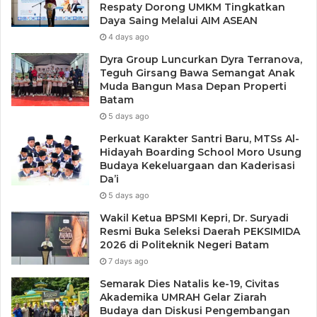
Respaty Dorong UMKM Tingkatkan
Daya Saing Melalui AIM ASEAN
TIM PKM
4 days ago
Kegiatan PKM yang berjalan hingga 22 Juli 2023
Dyra Group Luncurkan Dyra Terranova,
mendatang dilaksanakan dengan sejumlah metode yang
Teguh Girsang Bawa Semangat Anak
bervariasi meliputi pemberitan materi dan diskusi seputar
Muda Bangun Masa Depan Properti
konsep praktek matematis dalam masyarakat atau
Batam
5 days ago
matematika dalam kearifan lokal melalui kajian
etnomatematika, sharing session hasil penelitian terhadap
Perkuat Karakter Santri Baru, MTSs Al-
Hidayah Boarding School Moro Usung
sejumlah objek kebudayaan masyarakat maritim memuat
Budaya Kekeluargaan dan Kaderisasi
unsur matematika didalamnya, demonstrasi, dan project-
Da’i
based learning.
5 days ago
Wakil Ketua BPSMI Kepri, Dr. Suryadi
Dalam kegiatan tersebut, tim PKM menghadirkan
Resmi Buka Seleksi Daerah PEKSIMIDA
2026 di Politeknik Negeri Batam
perangkap ikan bubu dari daerah Kijang, Kabupaten
7 days ago
Bintan. Melalui sesi kegiatan, peserta mendapatkan
informasi mengenai aktifitas matematika dan konsep
Semarak Dies Natalis ke-19, Civitas
Akademika UMRAH Gelar Ziarah
matematika yang termuat dalam proses pembuatan bubu
Budaya dan Diskusi Pengembangan