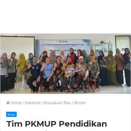
Home
/
Nasional
/
Kepulauan Riau
/
Bintan
Bintan
Tim PKMUP Pendidikan