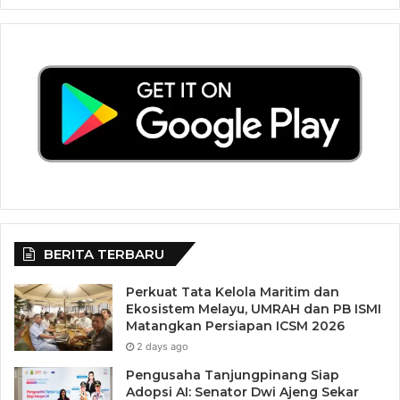
Untuk menegaskan argument tersebut, ia menambahkan
bahwa sejumlah penelitian telah juga menunjukkan bahwa
mengintegrasikan kearifan lokal dalam pembelajaran,
terbukti dapat meningkatkan pembentukan karakter
peserta didik.
BERITA TERBARU
Perkuat Tata Kelola Maritim dan
Ekosistem Melayu, UMRAH dan PB ISMI
Matangkan Persiapan ICSM 2026
2 days ago
Pengusaha Tanjungpinang Siap
Adopsi AI: Senator Dwi Ajeng Sekar