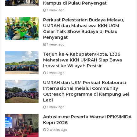
di Kijang.
Kampus di Pulau Penyengat
1 week ago
“Kita ingin peserta dapat mengobservasi bubu dan
Perkuat Pelestarian Budaya Melayu,
bagaimana bubu sebagai bagian kebudayaan dan kearifan
UMRAH dan Mahasiswa KKN UGM
Gelar Talk Show Budaya di Pulau
lokal masyarakat, sangat kaya akan aktifitas dan konsep
Penyengat
matematis yang berpotensi untuk dijadikan konteks
1 week ago
pembelajaran maupun fenomena didaktis dalam
Terjun ke 4 Kabupaten/Kota, 1.336
pembelajaran matematika”, ujar ketua PKM.
Mahasiswa KKN UMRAH Siap Bawa
Inovasi ke Wilayah Pesisir
Sejumlah objek kebudayaan lainnya juga dikupas secara
1 week ago
singkat meliputi pembuatan tanjak, wau dari Lingga, tenun
UMRAH dan UKM Perkuat Kolaborasi
melayu Kepaulauan Riau, dan permainan Canang dari
Internasional melalui Community
Outreach Programme di Kampung Sei
Pulau Tujuh yang merupakan proyek kolaborasi dosen dan
Ladi
mahasiswa dengan basis riset pada mata kuliah berelasi.
1 week ago
Antusiasme Peserta Warnai PEKSIMIDA
“Kami sangat berterimakasih dengan tim PKM dari UMRAH
Kepri 2026
atas pelaksanaan kegiatan PKM dengan topik matematika
2 weeks ago
dalam kearfian lokal ini karena sangat relevan dengan