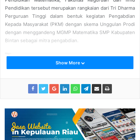
Pendidikan tersebut merupakan rangkaian dari Tri Dharma
Perguruan Tinggi dalam bentuk kegiatan Pengabdian
Kepada Masyarakat (PKM) dengan skema Unggulan Prodi
dengan menggandeng MGMP Matematika SMP Kabupaten
Bintan sebagai mitra pengabdian.
Show More
Pendampingan Identifikasi Matematika dalam Kearifan Lokal
Masyarakat Maritim Melayu Kepulauan Riau
Tim dosen yang beranggotakan Febrian, Puji Astuti, Linda