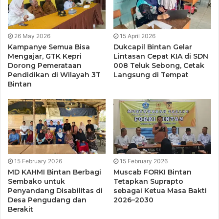
ternyata mampu mendukung para guru berkegiatan dalam
forum untuk menggerakkan Kembali MGMP SMP Kabupten
Bintan.
26 May 2026
15 April 2026
Kampanye Semua Bisa
Dukcapil Bintan Gelar
Mengajar, GTK Kepri
Lintasan Cepat KIA di SDN
Dalam kegiatan tersebut, tim PKM memilih topik
Dorong Pemerataan
008 Teluk Sebong, Cetak
matematika dalam kearifan lokal masyarakat. Ketua tim
Pendidikan di Wilayah 3T
Langsung di Tempat
Bintan
PKM dalam kesempatannya menyampaikan bahwa
pemilihan tersebut bukan tanpa alasan.
“Salah satu aspek penting saat ini dalam kebijakan
kurikulum merdeka adalah pengintegrasian muatan lokal
dalam proses pembelajaran untuk mendukung pencapaian
profil pelajar Pancasila, maka dengan semangat itu,
15 February 2026
15 February 2026
MD KAHMI Bintan Berbagi
Muscab FORKI Bintan
matematika sebagai aktifitas manusisa dirasa berpotensi
Sembako untuk
Tetapkan Suprapto
untuk dieksplorasi karena dapat dikaitkan dengan proses
Penyandang Disabilitas di
sebagai Ketua Masa Bakti
pembelajaran matematika di sekolah”, ujar Febrian.
Desa Pengudang dan
2026–2030
Berakit