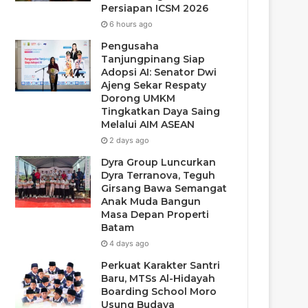
Persiapan ICSM 2026
6 hours ago
Pengusaha
Tanjungpinang Siap
Adopsi AI: Senator Dwi
Ajeng Sekar Respaty
Dorong UMKM
Tingkatkan Daya Saing
Melalui AIM ASEAN
2 days ago
Dyra Group Luncurkan
Dyra Terranova, Teguh
Girsang Bawa Semangat
Anak Muda Bangun
Masa Depan Properti
Batam
4 days ago
Perkuat Karakter Santri
Baru, MTSs Al-Hidayah
Boarding School Moro
Usung Budaya