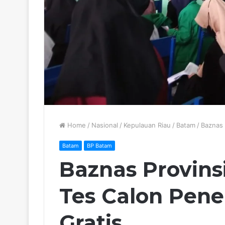
Home
/
Nasional
/
Kepulauan Riau
/
Batam
/
Baznas 
Batam
BP Batam
Baznas Provins
Tes Calon Pene
Gratis