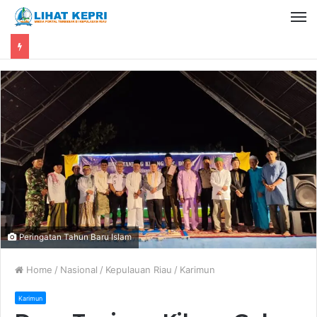
Peringatan Tahun Baru Islam
Home
/
Nasional
/
Kepulauan Riau
/
Karimun
Karimun