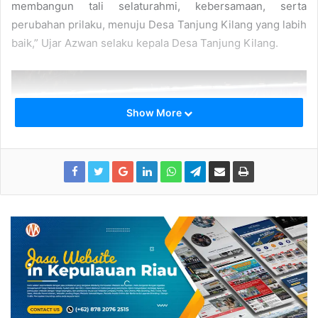
membangun tali selaturahmi, kebersamaan, serta
perubahan prilaku, menuju Desa Tanjung Kilang yang labih
baik,” Ujar Azwan selaku kepala Desa Tanjung Kilang.
Show More
Tausiyah Agama Oleh H.Baginda Malim Siregar.
Dalam sambutannya Muhamad Azwan tak lupa
menyampaikan ucapan kepada tetamu undangan yang
sudah meluangkan waktu berhadir dan juga masyarakat