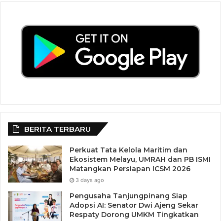
Tujuh, Kepala KUA Kecamatan Durai, Kapolpos Durai,
Babinsa, Kepala UPT Perhubungan, Kepala UPT Perikanan
Durai, Pendamping Desa dan Tokoh Agama, Tokoh
Masyarakat.
BERITA TERBARU
Perkuat Tata Kelola Maritim dan
Ekosistem Melayu, UMRAH dan PB ISMI
Matangkan Persiapan ICSM 2026
3 days ago
Pengusaha Tanjungpinang Siap
Adopsi AI: Senator Dwi Ajeng Sekar
Respaty Dorong UMKM Tingkatkan