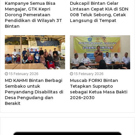
Kampanye Semua Bisa
Dukcapil Bintan Gelar
lulus semuanya. Semoga mereka menjadi SDM yang
Mengajar, GTK Kepri
Lintasan Cepat KIA di SDN
handal di kemudian hari,” kata Melvin.
Dorong Pemerataan
008 Teluk Sebong, Cetak
Pendidikan di Wilayah 3T
Langsung di Tempat
Bintan
Sebagai Ketua Yayasan, Zulkifli menyebutkan akan terus
melengkapi fasilitas sekolah dengan membangun SMP dan
dilanjutkan ke jenjang SMA di Al Ihsan. Santri yang sudah
menamatkan pendidikan SMP, nanti mereka dapat
melanjutkan ke jenjang SMA di Al Ihsan.
15 February 2026
15 February 2026
Alhamdulillah tahun ini ada yang diterima di MAN Insan
MD KAHMI Bintan Berbagi
Muscab FORKI Bintan
Cendekia (IC) di Batam.
Sembako untuk
Tetapkan Suprapto
Penyandang Disabilitas di
sebagai Ketua Masa Bakti
Desa Pengudang dan
2026–2030
“Artinya anak anak Al Ihsan dapat bersaing dengan sekolah
Berakit
lain di Indonesia,” kata Zul yang juga anggota DPRD
kabupaten Bintan itu.
Erman Zaruddin yang hadir dia acara tersebut menyambut