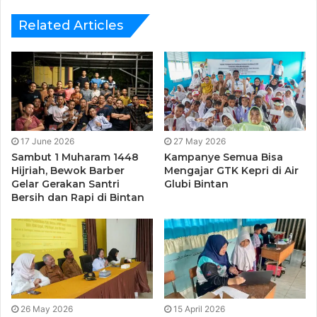
Related Articles
17 June 2026
27 May 2026
Sambut 1 Muharam 1448
Kampanye Semua Bisa
Hijriah, Bewok Barber
Mengajar GTK Kepri di Air
Gelar Gerakan Santri
Glubi Bintan
Bersih dan Rapi di Bintan
SMP Al Ihsan Bintan
Kepala Sekolah SMP Al Ihsan Melvin menyatakan pihak
sekolah terus berupaya memberikan pendidikan terbaik
buat santri. “Alhamdulillah santri angkatan pertama hari ini
26 May 2026
15 April 2026