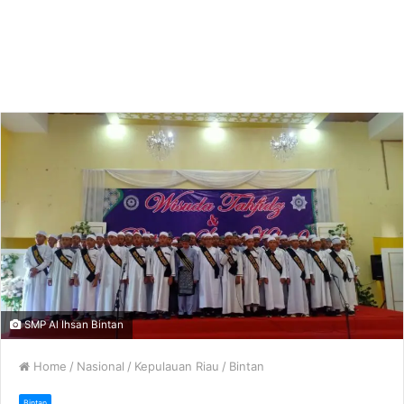
SMP Al Ihsan Bintan
Home
/
Nasional
/
Kepulauan Riau
/
Bintan
Bintan