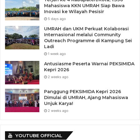
Mahasiswa KKN UMRAH Siap Bawa
Inovasi ke Wilayah Pesisir
5 days ago
UMRAH dan UKM Perkuat Kolaborasi
Internasional melalui Community
Outreach Programme di Kampung Sei
Ladi
1 week ago
Antusiasme Peserta Warnai PEKSIMIDA
Kepri 2026
2 weeks ago
Panggung PEKSIMIDA Kepri 2026
Dimulai di UMRAH, Ajang Mahasiswa
Unjuk Karya!
2 weeks ago
YOUTUBE OFFICIAL