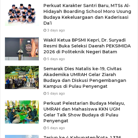
Perkuat Karakter Santri Baru, MTSs Al-
tentu memiliki kelebihan mendapat ilmu agama. Dan bisa
Hidayah Boarding School Moro Usung
hapal Qur’an,” ujarnya.
Budaya Kekeluargaan dan Kaderisasi
Da’i
3 days ago
Wakil Ketua BPSMI Kepri, Dr. Suryadi
Resmi Buka Seleksi Daerah PEKSIMIDA
2026 di Politeknik Negeri Batam
5 days ago
Semarak Dies Natalis ke-19, Civitas
Akademika UMRAH Gelar Ziarah
Budaya dan Diskusi Pengembangan
Kampus di Pulau Penyengat
5 days ago
Perkuat Pelestarian Budaya Melayu,
UMRAH dan Mahasiswa KKN UGM
Gelar Talk Show Budaya di Pulau
Penyengat
5 days ago
Terjun ke 4 Kabupaten/Kota, 1.336