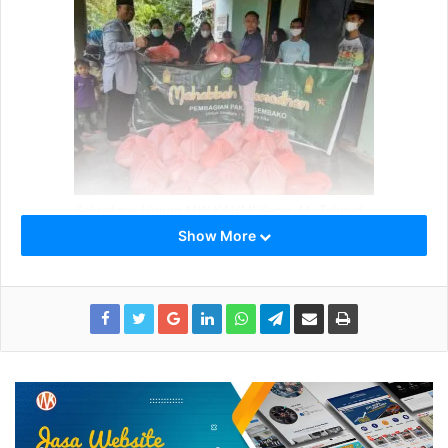
Sekretaris Umum MW KAHMI Kepri, M. Tahmid,
S.Pi., M.Si
Show More
Sebelumnya, Kolaborasi MW KAHMI Kepri, Prodi Ilmu
Hukum FISIP UMRAH dan Dewan Dakwah Kepri ini
dilakukan dibeberapa titik di Tanjungpinang seperti pada
Jum’at (Kampung Jawa), Sabtu (Dompak Seberang), Ahad
(Batu 8 Atas) .
Sekretaris Umum MW KAHMI Kepri, M. Tahmid, S.Pi., M.Si