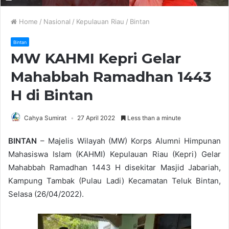
Home
/
Nasional
/
Kepulauan Riau
/
Bintan
Bintan
MW KAHMI Kepri Gelar
Mahabbah Ramadhan 1443
H di Bintan
Cahya Sumirat
27 April 2022
Less than a minute
BINTAN
– Majelis Wilayah (MW) Korps Alumni Himpunan
Mahasiswa Islam (KAHMI) Kepulauan Riau (Kepri) Gelar
Mahabbah Ramadhan 1443 H disekitar Masjid Jabariah,
Kampung Tambak (Pulau Ladi) Kecamatan Teluk Bintan,
Selasa (26/04/2022).