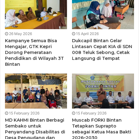
“Karena kata Rosulullah SWT Kita ini semua bersaudara,
karena kita satu akidah, satu keyakinan dengan kalimat
thayyibah laa ilaaha illallaah,” ujarnya.
26 May 2026
15 April 2026
Kampanye Semua Bisa
Dukcapil Bintan Gelar
Selian itu, Suprapto juga mengatakan bahwa akan
Mengajar, GTK Kepri
Lintasan Cepat KIA di SDN
bersilaturahmi lagi dilain kesempatan tentunya dengan
Dorong Pemerataan
008 Teluk Sebong, Cetak
kegiatan-kegiatan lainnya.
Pendidikan di Wilayah 3T
Langsung di Tempat
Bintan
“Semoga ini menjadi ladang amal terbaik untuk kita dibulan
suci Ramadhan ini. Tentu kita berdoa, siapapun yang telah
menginfakkan sedekahkan hartanya, Allah SWT ganjar
dengan kebaikan-kebaikan lainnya,” ujarnya
15 February 2026
15 February 2026
MD KAHMI Bintan Berbagi
Muscab FORKI Bintan
Sembako untuk
Tetapkan Suprapto
Penyandang Disabilitas di
sebagai Ketua Masa Bakti
Desa Pengudang dan
2026–2030