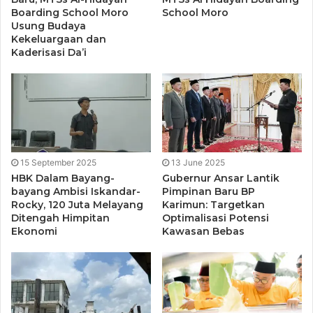
Karimun AKBP TONY PANTANO, SIK, SH.
Boarding School Moro
School Moro
Usung Budaya
“Terimakasih yang tak terhingga kepada Kapolres Karimun
Kekeluargaan dan
Kaderisasi Da’i
yang telah sudi menjenguk saya dan memberi bantuan”
Ucap Ibu WAGIRAH
15 September 2025
13 June 2025
HBK Dalam Bayang-
Gubernur Ansar Lantik
bayang Ambisi Iskandar-
Pimpinan Baru BP
Rocky, 120 Juta Melayang
Karimun: Targetkan
Ditengah Himpitan
Optimalisasi Potensi
Ekonomi
Kawasan Bebas