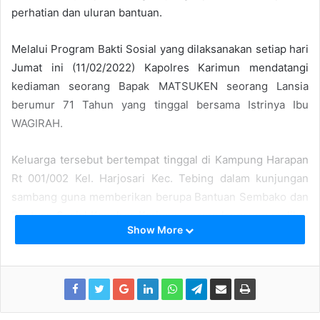
perhatian dan uluran bantuan.
Melalui Program Bakti Sosial yang dilaksanakan setiap hari
Jumat ini (11/02/2022) Kapolres Karimun mendatangi
kediaman seorang Bapak MATSUKEN seorang Lansia
berumur 71 Tahun yang tinggal bersama Istrinya Ibu
WAGIRAH.
Keluarga tersebut bertempat tinggal di Kampung Harapan
Rt 001/002 Kel. Harjosari Kec. Tebing dalam kunjungan
sambang guna memberikan berupa Bantuan Sembako dan
Bantuan Sosial Kapolres Karimun secara langsung melihat
Show More
kondisi Bapak MATSUKEN yang sangat memprihatinkan
dimasa usianya yang sudah menua kondisi kesehatannya
yang sudah tidak seperti dulu, namun kondisi kini dengan
hanya terbaring di Kasur , makan ,buang air di kasur hal ini
dikarenakan menderita Sakit lumpuh sejak 6 tahun lalu.