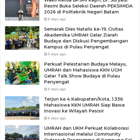
Wakil Ketua BPSMI Kepri, Dr. Suryadi
Resmi Buka Seleksi Daerah PEKSIMIDA
2026 di Politeknik Negeri Batam
6 days ago
Semarak Dies Natalis ke-19, Civitas
Akademika UMRAH Gelar Ziarah
Budaya dan Diskusi Pengembangan
Kampus di Pulau Penyengat
6 days ago
Perkuat Pelestarian Budaya Melayu,
UMRAH dan Mahasiswa KKN UGM
Gelar Talk Show Budaya di Pulau
Penyengat
6 days ago
Terjun ke 4 Kabupaten/Kota, 1.336
Tags
Jumat Berkah
Kepedulian Kapolres Karimun
Polres Karimun
Mahasiswa KKN UMRAH Siap Bawa
Inovasi ke Wilayah Pesisir
6 days ago
UMRAH dan UKM Perkuat Kolaborasi
Internasional melalui Community