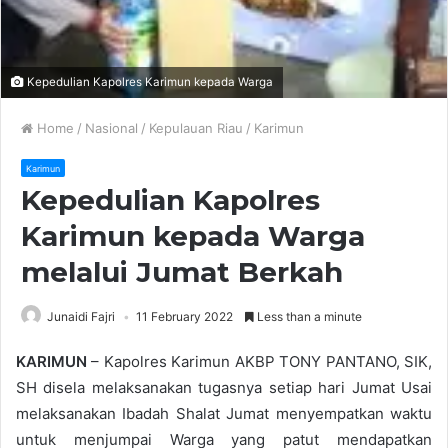
Kepedulian Kapolres Karimun kepada Warga
Home
/
Nasional
/
Kepulauan Riau
/
Karimun
Karimun
Kepedulian Kapolres
Karimun kepada Warga
melalui Jumat Berkah
Junaidi Fajri
11 February 2022
Less than a minute
KARIMUN
– Kapolres Karimun AKBP TONY PANTANO, SIK,
SH disela melaksanakan tugasnya setiap hari Jumat Usai
melaksanakan Ibadah Shalat Jumat menyempatkan waktu
untuk menjumpai Warga yang patut mendapatkan