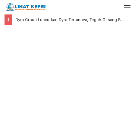
Dyra Group Luncurkan Dyra Terranova, Teguh Girsang Bawa Semangat Anak Muda Bangun Masa Depan Properti Batam