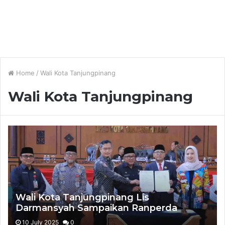
Home
/
Wali Kota Tanjungpinang
Wali Kota Tanjungpinang
Wali Kota Tanjungpinang Lis
Darmansyah Sampaikan Ranperda
RPJMD Kota Tanjungpinang
10 July 2025
0