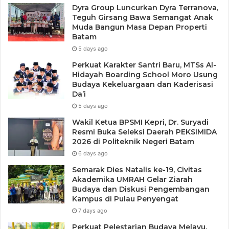
Dyra Group Luncurkan Dyra Terranova,
Teguh Girsang Bawa Semangat Anak
Muda Bangun Masa Depan Properti
Batam
5 days ago
Perkuat Karakter Santri Baru, MTSs Al-
Hidayah Boarding School Moro Usung
Budaya Kekeluargaan dan Kaderisasi
Da’i
5 days ago
Wakil Ketua BPSMI Kepri, Dr. Suryadi
Resmi Buka Seleksi Daerah PEKSIMIDA
2026 di Politeknik Negeri Batam
6 days ago
Semarak Dies Natalis ke-19, Civitas
Akademika UMRAH Gelar Ziarah
Budaya dan Diskusi Pengembangan
Kampus di Pulau Penyengat
7 days ago
Perkuat Pelestarian Budaya Melayu,