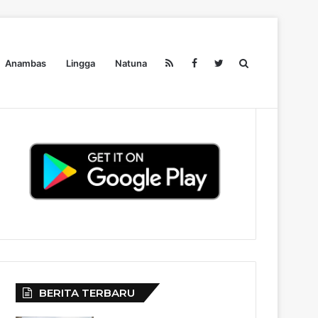
Search
Anambas
Lingga
Natuna
Pendidikan
Ekonomi
Olahraga
Wisata
Redaksi
for
BERITA TERBARU