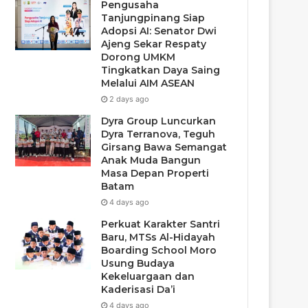
Pengusaha
Tanjungpinang Siap
Adopsi AI: Senator Dwi
Ajeng Sekar Respaty
Dorong UMKM
Tingkatkan Daya Saing
Melalui AIM ASEAN
2 days ago
Dyra Group Luncurkan
Dyra Terranova, Teguh
Girsang Bawa Semangat
Anak Muda Bangun
Masa Depan Properti
Batam
4 days ago
Perkuat Karakter Santri
Baru, MTSs Al-Hidayah
Boarding School Moro
Usung Budaya
Kekeluargaan dan
Kaderisasi Da’i
4 days ago