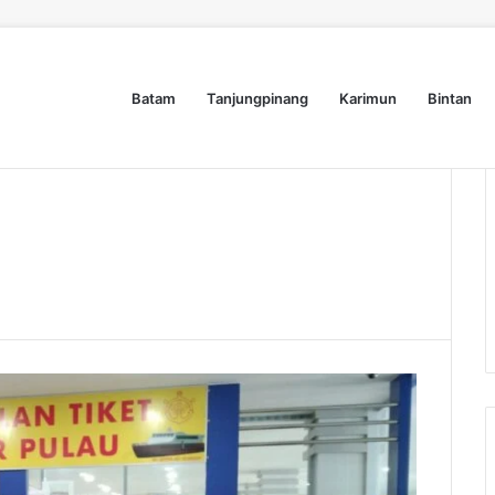
Batam
Tanjungpinang
Karimun
Bintan
Dyra Group Luncurkan Dyra Terranova, Teguh Girsang Bawa Semangat Anak Muda Bangun Masa Depan Properti Batam
Nasional
Lifestyle